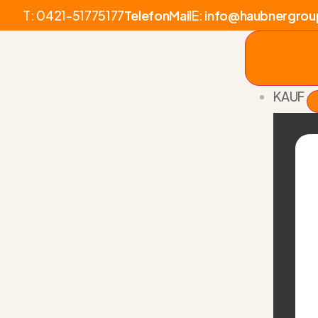
T:
0421-51775177
Telefon
Mail
E:
info@haubnergrou
KAUF