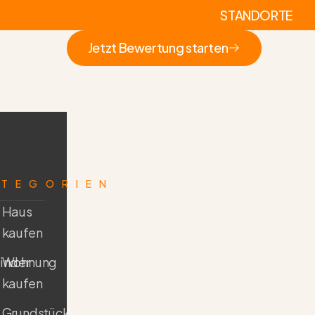
STANDORTE
Jetzt Bewertung starten
Jetzt Bewertung starten
ATEGORIEN
Haus
kaufen
inder
Wohnung
kaufen
Grundstück