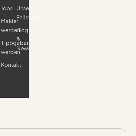
Jobs
Unsere
Fallstudien
Makler
werden
Blog
&
Tippgeber
News
werden
Kontakt