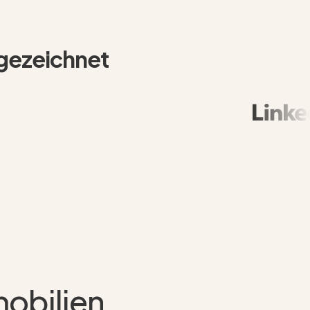
sgezeichnet
obilien