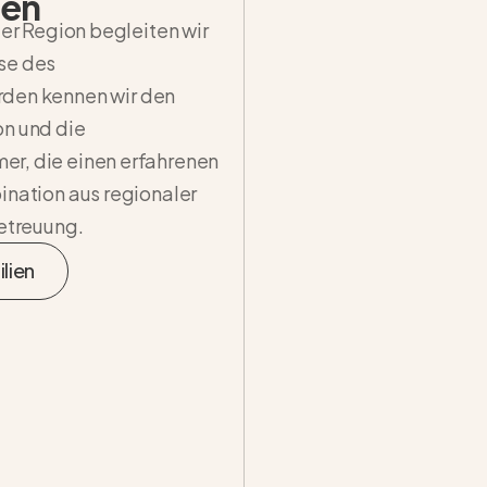
den
der Region begleiten wir
se des
rden
kennen wir den
on und die
er, die einen erfahrenen
ination aus regionaler
Betreuung.
lien
ilien