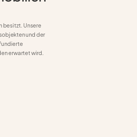
n besitzt. Unsere
hsobjekten und der
fundierte
den
erwartet wird.