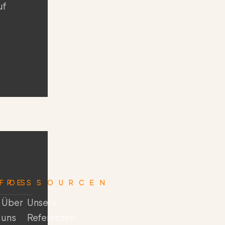
uf
NFOS
RESSOURCEN
Über
Unsere
uns
Referenzen