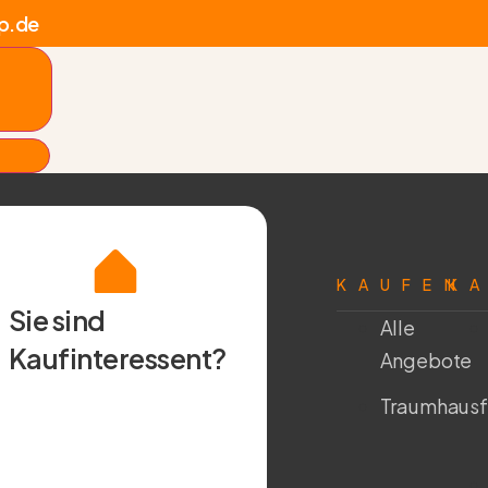
p.de
KAUFEN
K
Sie sind
Alle
Kaufinteressent?
Angebote
Traumhausf