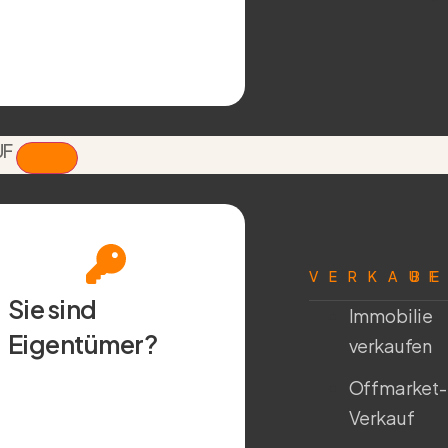
UF
VERKAU
B
Sie sind
Immobilie
Eigentümer?
verkaufen
Offmarket-
Verkauf