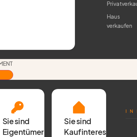
Privatverka
Haus
verkaufen
TMENT
I
Sie sind
Sie sind
Eigentümer?
Kaufinteressent?