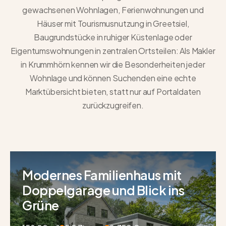
gewachsenen Wohnlagen, Ferienwohnungen und
Häuser mit Tourismusnutzung in Greetsiel,
Baugrundstücke in ruhiger Küstenlage oder
Eigentumswohnungen in zentralen Ortsteilen: Als
Makler
in Krummhörn
kennen wir die Besonderheiten jeder
Wohnlage und können Suchenden eine echte
Marktübersicht bieten, statt nur auf Portaldaten
zurückzugreifen.
1,69 % Zinsen bis 2042.
Modernes Familienhaus mit
Neubau. Waldlage. Positiver
Doppelgarage und Blick ins
Cashflow.
1,69 % Zinsen bis 2042 – Eine
Grüne
einmalige Chance! Attraktiver
Exklusives Wohnen am Wasser