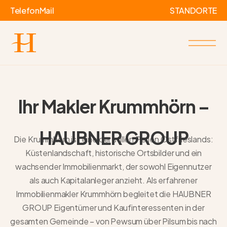
Telefon
Mail
STANDORTE
Ihr Makler Krummhörn –
HAUBNER GROUP
Die Krummhörn ist eine der stillen Perlen Ostfrieslands:
Küstenlandschaft, historische Ortsbilder und ein
wachsender Immobilienmarkt, der sowohl Eigennutzer
als auch Kapitalanleger anzieht. Als erfahrener
Immobilienmakler Krummhörn
begleitet die HAUBNER
GROUP Eigentümer und Kaufinteressenten in der
gesamten Gemeinde – von Pewsum über Pilsum bis nach