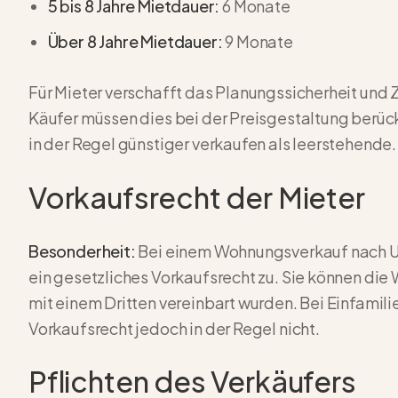
5 bis 8 Jahre Mietdauer:
6 Monate
Über 8 Jahre Mietdauer:
9 Monate
Für Mieter verschafft das Planungssicherheit und 
Käufer müssen dies bei der Preisgestaltung berüc
in der Regel günstiger verkaufen als leerstehende.
Vorkaufsrecht der Mieter
Besonderheit:
Bei einem Wohnungsverkauf nach 
ein gesetzliches Vorkaufsrecht zu. Sie können d
mit einem Dritten vereinbart wurden. Bei Einfamil
Vorkaufsrecht jedoch in der Regel nicht.
Pflichten des Verkäufers