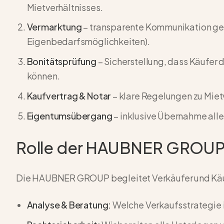
Mietverhältnisses.
Vermarktung
– transparente Kommunikation geg
Eigenbedarfsmöglichkeiten).
Bonitätsprüfung
– Sicherstellung, dass Käufer
können.
Kaufvertrag & Notar
– klare Regelungen zu Mie
Eigentumsübergang
– inklusive Übernahme alle
Rolle der HAUBNER GROU
Die HAUBNER GROUP begleitet Verkäufer und Käuf
Analyse & Beratung:
Welche Verkaufsstrategie i