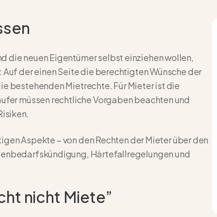
ssen
d die neuen Eigentümer selbst einziehen wollen,
: Auf der einen Seite die berechtigten Wünsche der
ie bestehenden Mietrechte. Für Mieter ist die
käufer müssen rechtliche Vorgaben beachten und
Risiken.
chtigen Aspekte – von den Rechten der Mieter über den
igenbedarfskündigung, Härtefallregelungen und
cht nicht Miete”