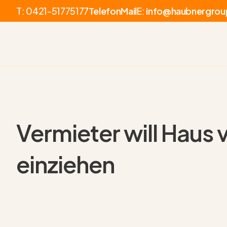
T:
0421-51775177
Telefon
Mail
E:
info@haubnergrou
Vermieter will Haus
einziehen