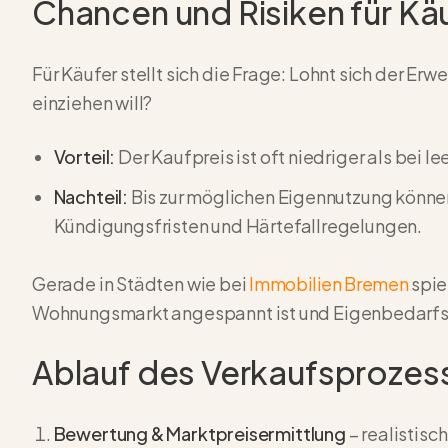
Chancen und Risiken für Kä
Für Käufer stellt sich die Frage: Lohnt sich der E
einziehen will?
Vorteil:
Der Kaufpreis ist oft niedriger als bei 
Nachteil:
Bis zur möglichen Eigennutzung könne
Kündigungsfristen und Härtefallregelungen.
Gerade in Städten wie bei
Immobilien Bremen
spie
Wohnungsmarkt angespannt ist und Eigenbedarf
Ablauf des Verkaufsprozes
Bewertung & Marktpreisermittlung
– realistis