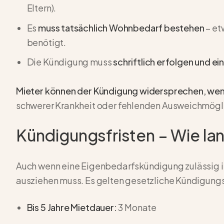
Eltern).
Es
muss tatsächlich Wohnbedarf bestehen
– et
benötigt.
Die Kündigung muss
schriftlich erfolgen und e
Mieter können der Kündigung widersprechen, wenn 
schwerer Krankheit oder fehlenden Ausweichmöglic
Kündigungsfristen – Wie la
Auch wenn eine Eigenbedarfskündigung zulässig ist
ausziehen muss. Es gelten gesetzliche Kündigungs
Bis 5 Jahre Mietdauer:
3 Monate