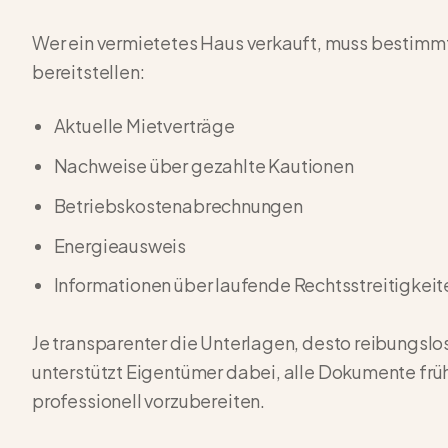
Wer ein vermietetes Haus verkauft, muss bestimmt
bereitstellen:
Aktuelle Mietverträge
Nachweise über gezahlte Kautionen
Betriebskostenabrechnungen
Energieausweis
Informationen über laufende Rechtsstreitigkeit
Je transparenter die Unterlagen, desto reibungs
unterstützt Eigentümer dabei, alle Dokumente frü
professionell vorzubereiten.