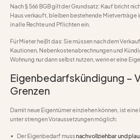
Nach § 566 BGB gilt der Grundsatz: Kauf bricht ni
Haus verkauft, bleiben bestehende Mietverträge in
in alle Rechte und Pflichten ein.
Für Mieter heißt das: Sie müssen nach dem Verkauf
Kautionen, Nebenkostenabrechnungen und Kündigu
Wohnung nur dann selbst nutzen, wenn er eine Eig
Eigenbedarfskündigung – 
Grenzen
Damit neue Eigentümer einziehen können, ist eine 
unter strengen Voraussetzungen möglich:
Der Eigenbedarf muss
nachvollziehbar und plau