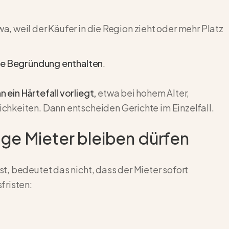
wa, weil der Käufer in die Region zieht oder mehr Platz
ine Begründung
enthalten
.
ein Härtefall vorliegt,
etwa bei hohem Alter,
hkeiten. Dann entscheiden Gerichte im Einzelfall.
nge Mieter bleiben dürfen
, bedeutet das nicht, dass der Mieter sofort
fristen: