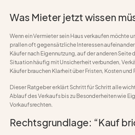
Was Mieter jetzt wissen mü
Wenn ein Vermieter sein Haus verkaufen möchte un
prallen oft gegensätzliche Interessen aufeinander
Käufer nach Eigennutzung, auf der anderen Seite d
Situation häufig mit Unsicherheit verbunden, Ver
Käufer brauchen Klarheit über Fristen, Kosten und 
Dieser Ratgeber erklärt Schritt für Schritt alle wi
Ablauf des Verkaufs bis zu Besonderheiten wie E
Vorkaufsrechten.
Rechtsgrundlage: “Kauf bri