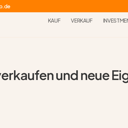
p.de
KAUF
VERKAUF
INVESTME
 verkaufen und neue E