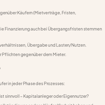
enüber Käufern (Mietverträge, Fristen,
 die Finanzierung auch bei Übergangsfristen stemmen
tverhältnissen, Übergabe und Lasten/Nutzen.
r Pflichten gegenüber dem Mieter.
P
er in jeder Phase des Prozesses:
st sinnvoll – Kapitalanleger oder Eigennutzer?