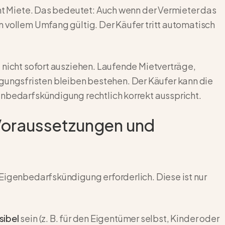
cht Miete. Das bedeutet: Auch wenn der Vermieter das
 vollem Umfang gültig. Der Käufer tritt automatisch
 nicht sofort ausziehen. Laufende Mietverträge,
ngsfristen bleiben bestehen. Der Käufer kann die
enbedarfskündigung rechtlich korrekt ausspricht.
Voraussetzungen und
Eigenbedarfskündigung erforderlich. Diese ist nur
sibel
sein (z. B. für den Eigentümer selbst, Kinder oder