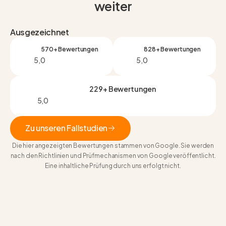
weiter
Ausgezeichnet
570+ Bewertungen
828+ Bewertungen
5,0
5,0
229+ Bewertungen
5,0
Zu unseren Fallstudien
Die hier angezeigten Bewertungen stammen von Google. Sie werden
Zu unseren Fallstudien
nach den Richtlinien und Prüfmechanismen von Google veröffentlicht.
Eine inhaltliche Prüfung durch uns erfolgt nicht.