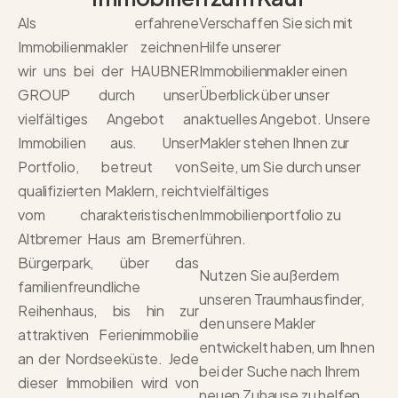
Als erfahrene
Verschaffen Sie sich mit
Immobilienmakler zeichnen
Hilfe unserer
wir uns bei der HAUBNER
Immobilienmakler einen
GROUP durch unser
Überblick über unser
vielfältiges Angebot an
aktuelles Angebot. Unsere
Immobilien aus. Unser
Makler stehen Ihnen zur
Portfolio, betreut von
Seite, um Sie durch unser
qualifizierten Maklern, reicht
vielfältiges
vom charakteristischen
Immobilienportfolio zu
Altbremer Haus am Bremer
führen.
Bürgerpark, über das
Nutzen Sie außerdem
familienfreundliche
unseren Traumhausfinder,
Reihenhaus, bis hin zur
den unsere Makler
attraktiven Ferienimmobilie
entwickelt haben, um Ihnen
an der Nordseeküste. Jede
bei der Suche nach Ihrem
dieser Immobilien wird von
neuen Zuhause zu helfen.