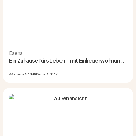
Esens
Ein Zuhause fürs Leben – mit Einliegerwohnung,
Gartenidylle und Platz für neue Möglichkeiten
339.000 €
Haus
130,00 m²
6 Zi.