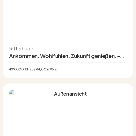
Ritterhude
Ankommen. Wohlfühlen. Zukunft genießen. –
Modernes KfW-40-Familienhaus in ruhiger
Sonnenlage
499.000 €
Haus
144,00 m²
5 Zi.