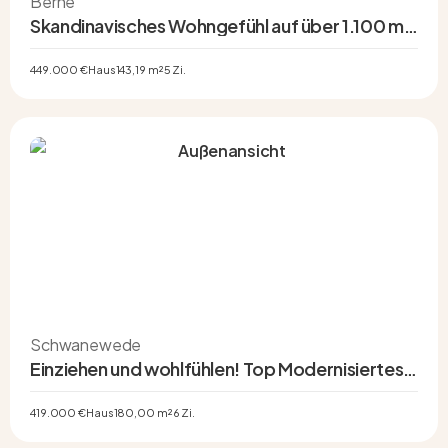
Berne
Skandinavisches Wohngefühl auf über 1.100 m²
Grundstück – modernes Schwedenhaus mit
Energieklasse A+
449.000 €
Haus
143,19 m²
5 Zi.
Schwanewede
Einziehen und wohlfühlen! Top Modernisiertes
1–2 Familienhaus mit Vollkeller & zwei Garagen
419.000 €
Haus
180,00 m²
6 Zi.