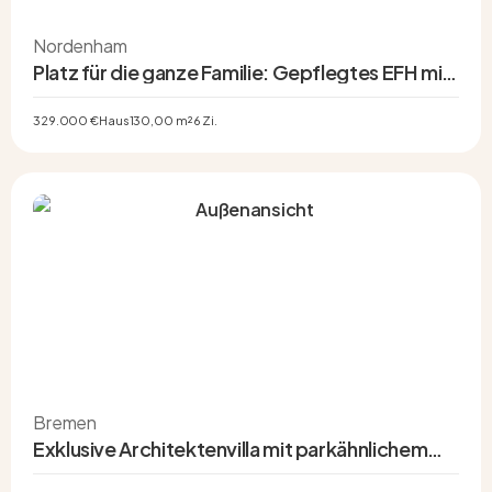
Nordenham
Platz für die ganze Familie: Gepflegtes EFH mit
6 Zimmern, 2 Bädern & Doppelcarport in
Nordenham
329.000 €
Haus
130,00 m²
6 Zi.
Bremen
Exklusive Architektenvilla mit parkähnlichem
Grundstück in Oberneuland