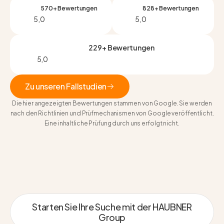
570+ Bewertungen
828+ Bewertungen
5,0
5,0
229+ Bewertungen
5,0
Zu unseren Fallstudien
Die hier angezeigten Bewertungen stammen von Google. Sie werden
Zu unseren Fallstudien
nach den Richtlinien und Prüfmechanismen von Google veröffentlicht.
Eine inhaltliche Prüfung durch uns erfolgt nicht.
Starten Sie Ihre Suche mit der HAUBNER
Group