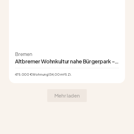
Bremen
Altbremer Wohnkultur nahe Bürgerpark –
Stilvolle 5-Zi.-Wohnung im exklusiven
Barkhof – Schwachhausen
475.000 €
Wohnung
134,00 m²
5 Zi.
Mehr laden