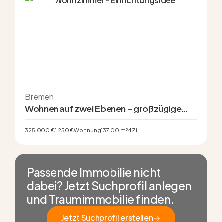
Bremen
Wohnen auf zwei Ebenen – großzügige
Maisonettewohnung mit Balkon und zwei
Garagen in Bremen-Walle
325.000 €
1.250 €
Wohnung
137,00 m²
4 Zi.
Passende Immobilie nicht
dabei? Jetzt Suchprofil anlegen
und Traumimmobilie finden.
Jetzt Suchprofil erstellen