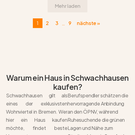
Mehr laden
1
2
3
9
nächste »
…
Warum ein Haus in Schwachhausen
kaufen?
Schwachhausen gilt als
Berufspendler schätzen die
eines der exklusivsten
hervorragende Anbindung
Wohnviertel in Bremen. Wer
an den ÖPNV, während
hier ein Haus kaufen
Ruhesuchende die grünen
möchte, findet beste
Lagen und Nähe zum