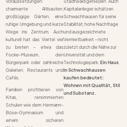
Voraussetzungen:
Stadtwald genießen. Auch
charmante Altbauten,
Kapitalanleger schätzen
großzügige Gärten, eine
Schwachhausen für seine
ruhige Umgebung und kurze
Stabilität, hohe Nachfrage
Wege ins Zentrum. Auch
und ausgezeichnete
kulturell hat das Viertel viel
Vermietbarkeit – nicht
zu bieten – etwa das
zuletzt durch die Nähe zur
Focke-Museum, den
Universität und dem
Bürgerpark oder zahlreiche
Technologiepark.
Ein Haus
Galerien, Restaurants und
in Schwachhausen
Cafés.
kaufen bedeutet:
Wohnen mit Qualität, Stil
Familien profitieren von
und Substanz.
Kitas, renommierten
Schulen wie dem Hermann-
Böse-Gymnasium und
einem sicheren