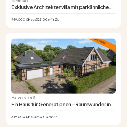
Bremen
Exklusive Architektenvilla mit parkähnlichem
Grundstück in Oberneuland
949.000 €
Haus
323,00 m²
6 Zi.
Beverstedt
Ein Haus für Generationen – Raumwunder in
Beverstedt mit Einliegerwohnung und
Vollkeller
349.000 €
Haus
230,00 m²
7 Zi.