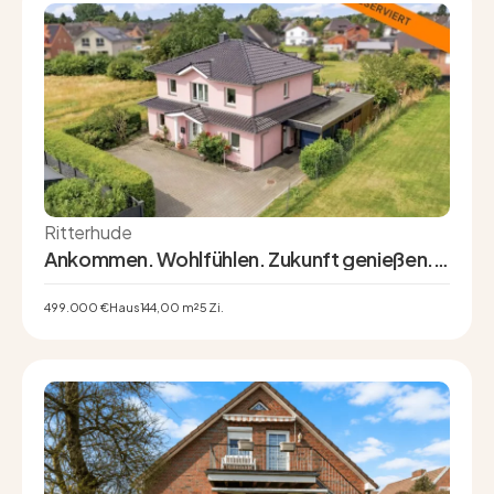
Ritterhude
Ankommen. Wohlfühlen. Zukunft genießen. –
Modernes KfW-40-Familienhaus in ruhiger
Sonnenlage
499.000 €
Haus
144,00 m²
5 Zi.