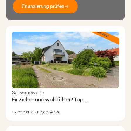
Finanzierung prüfen
Finanzierung prüfen
Schwanewede
Einziehen und wohlfühlen! Top
Modernisiertes 1–2 Familienhaus mit Vollkeller
& zwei Garagen
419.000 €
Haus
180,00 m²
6 Zi.