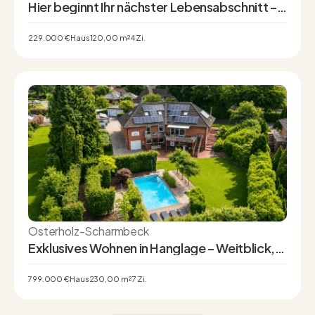
Hier beginnt Ihr nächster Lebensabschnitt –
Einfamilienhaus in Friedeburg
229.000 €
Haus
120,00 m²
4 Zi.
Osterholz-Scharmbeck
Exklusives Wohnen in Hanglage – Weitblick,
Pool und Privatsphäre auf höchstem Niveau
799.000 €
Haus
230,00 m²
7 Zi.