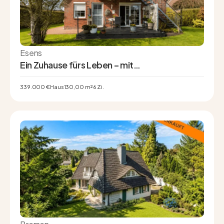
Esens
Ein Zuhause fürs Leben – mit
Einliegerwohnung, Gartenidylle und Platz für
neue Möglichkeiten
339.000 €
Haus
130,00 m²
6 Zi.