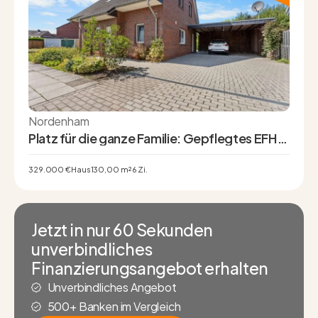
Nordenham
Platz für die ganze Familie: Gepflegtes EFH
mit 6 Zimmern, 2 Bädern & Doppelcarport in
Nordenham
329.000 €
Haus
130,00 m²
6 Zi.
Jetzt in nur 60 Sekunden
unverbindliches
Finanzierungsangebot erhalten
Unverbindliches Angebot
500+ Banken im Vergleich