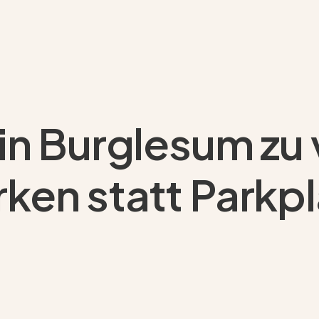
 in Burglesum zu
ken statt Parkp