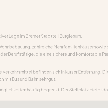
tiver Lage im Bremer Stadtteil Burglesum.
hnbebauung, zahlreiche Mehrfamilienhäuser sowie ein
 oder Berufstätige, die eine sichere und komfortable P
e Verkehrsmittel befinden sich in kurzer Entfernung. D
h mit Bus und Bahn sehr gut.
glichkeiten häufig begrenzt. Der Stellplatz bietet da