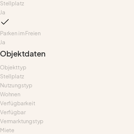
Stellplatz
Ja
Parken im Freien
Ja
Objektdaten
Objekttyp
Stellplatz
Nutzungstyp
Wohnen
Verfügbarkeit
Verfügbar
Vermarktungstyp
Miete