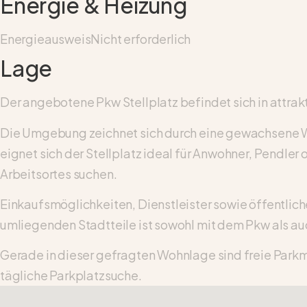
Energie & Heizung
Energieausweis
Nicht erforderlich
Lage
Der angebotene Pkw Stellplatz befindet sich in attrak
Die Umgebung zeichnet sich durch eine gewachsene Wo
eignet sich der Stellplatz ideal für Anwohner, Pendler
Arbeitsortes suchen.
Einkaufsmöglichkeiten, Dienstleister sowie öffentlich
umliegenden Stadtteile ist sowohl mit dem Pkw als auc
Gerade in dieser gefragten Wohnlage sind freie Parkmö
tägliche Parkplatzsuche.