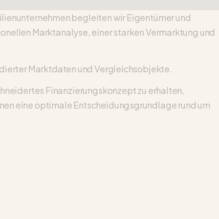
lienunternehmen begleiten wir Eigentümer und
sionellen Marktanalyse, einer starken Vermarktung und
undierter Marktdaten und Vergleichsobjekte.
neidertes Finanzierungskonzept zu erhalten,
 Ihnen eine optimale Entscheidungsgrundlage rund um