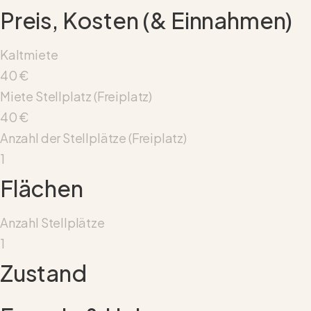
Preis, Kosten (& Einnahmen)
Kaltmiete
40 €
Miete Stellplatz (Freiplatz)
40 €
Anzahl der Stellplätze (Freiplatz)
1
Flächen
Anzahl Stellplätze
1
Zustand