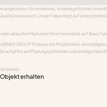
 angeboten. Als modernes, inhabergeführtes Immobi
 Qualitätsanspruch. Unser Fokus liegt auf einer profes
ch den aktuellen Marktwert Ihrer Immobilie auf Basis f
HAUBNER GROUP Finance die Möglichkeit, ein maßgesch
t. So schaffen wir Planungssicherheit und ermöglichen
nd diskret.
 Objekt erhalten