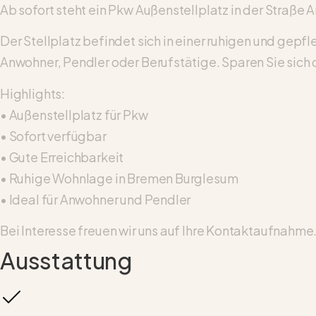
Ab sofort steht ein Pkw Außenstellplatz in der Straße
Der Stellplatz befindet sich in einer ruhigen und gep
Anwohner, Pendler oder Berufstätige. Sparen Sie sich d
Highlights:
• Außenstellplatz für Pkw
• Sofort verfügbar
• Gute Erreichbarkeit
• Ruhige Wohnlage in Bremen Burglesum
• Ideal für Anwohner und Pendler
Bei Interesse freuen wir uns auf Ihre Kontaktaufnahme
Ausstattung