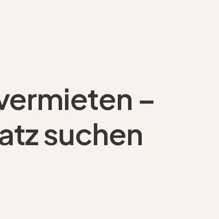
 vermieten –
latz suchen