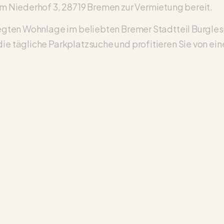
 Am Niederhof 3, 28719 Bremen zur Vermietung bereit.
flegten Wohnlage im beliebten Bremer Stadtteil Burgle
ie tägliche Parkplatzsuche und profitieren Sie von eine
.