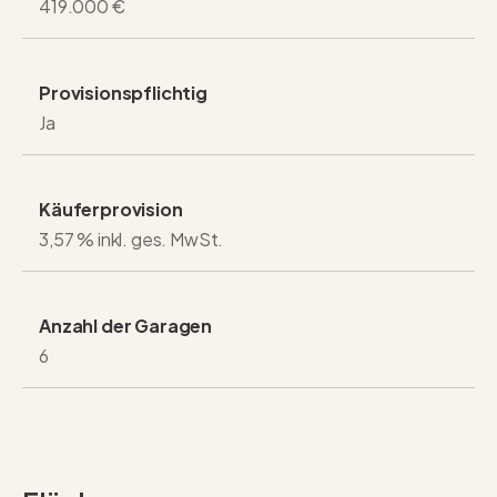
419.000 €
Kontaktieren Sie mich gerne für weitere Informationen
oder die Vereinbarung eines Besichtigungstermins.
Provisionspflichtig
Ja
Käuferprovision
3,57 % inkl. ges. MwSt.
Anzahl der Garagen
6