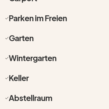
zusätzliche Stellplätze zur Verfügung. Besonders
hervorzuheben ist der überdachte Biergarten mit Blick in
den Garten, der sich ideal für gesellige Stunden mit
Parken im Freien
Familie und Freunden oder für entspannte Abende im
Freien eignet. Insgesamt bietet dieses Haus eine solide
Grundlage für ein komfortables Wohnen in ruhiger und
Garten
naturnaher, zugleich gut angebundener Lage.
Wintergarten
Keller
Abstellraum