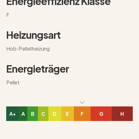
Energieeffizienz Klasse
F
Heizungsart
Holz-Pelletheizung
Energieträger
Pellet
A+
A
B
C
D
E
F
G
H