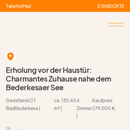
Telefon
Mail
STANDORTE
Erholung vor der Haustür:
Charmantes Zuhause nahe dem
Bederkesaer See
Geestland OT.
ca. 130,45
4
Kaufpreis
BadBederkesa |
m² |
Zimmer
279.000 €
|