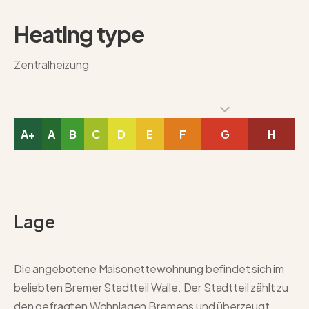
Heating type
Zentralheizung
A+
A
B
C
D
E
F
G
H
Lage
Die angebotene Maisonettewohnung befindet sich im
beliebten Bremer Stadtteil Walle. Der Stadtteil zählt zu
den gefragten Wohnlagen Bremens und überzeugt