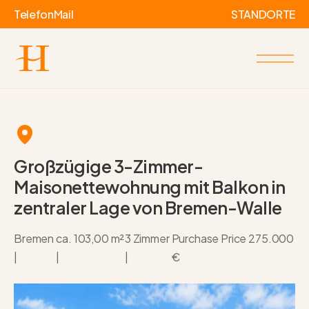
Telefon
Mail
STANDORTE
Großzügige 3-Zimmer-
Maisonettewohnung mit Balkon in
zentraler Lage von Bremen-Walle
Bremen
ca. 103,00 m²
3 Zimmer
Purchase Price
275.000
|
|
|
€