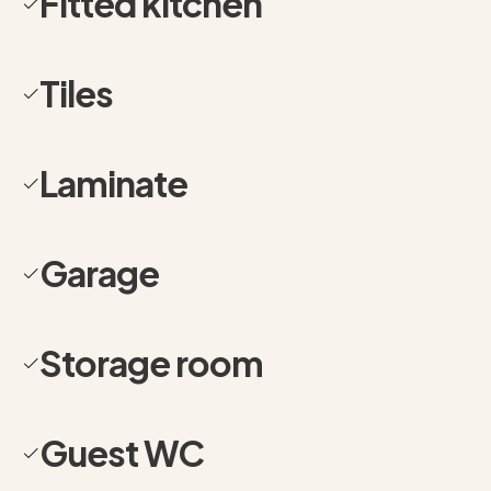
Fitted kitchen
Verweilen ein.
Die separate Einbauküche aus dem Jahr 2017 bietet
Tiles
ideale Voraussetzungen für alle, die gerne kochen und
Wert auf einen funktionalen und gepflegten
Küchenbereich legen. Ein Gäste-WC sowie praktische
Laminate
Abstellmöglichkeiten ergänzen das Raumangebot auf
dieser Ebene.
Im Dachgeschoss befinden sich die privaten
Garage
Rückzugsräume der Wohnung. Hier schaffen das
großzügige Schlafzimmer, ein weiteres Zimmer sowie
das Badezimmer ideale Voraussetzungen für Familien,
Storage room
Paare oder die Kombination aus Wohnen und
Homeoffice. Die Aufteilung über zwei Ebenen sorgt
dabei für ein angenehmes Maß an Privatsphäre und ein
Guest WC
Wohngefühl, das man sonst eher aus dem eigenen Haus