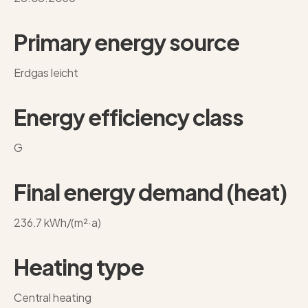
Primary energy source
Erdgas leicht
Energy efficiency class
G
Final energy demand (heat)
236.7 kWh/(m²·a)
Heating type
Central heating