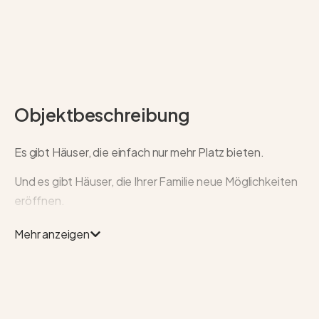
Objektbeschreibung
Es gibt Häuser, die einfach nur mehr Platz bieten.
Und es gibt Häuser, die Ihrer Familie neue Möglichkeiten
eröffnen.
Genau das erwartet Sie in diesem großzügigen
Mehr anzeigen
Einfamilienhaus in ruhiger Wohnlage der Krummhörn.
Mit rund 308m² Wohnfläche auf einem ca. 1.145 m²
großen Grundstück verbindet diese Immobilie
großzügiges Familienwohnen mit einem Konzept, das