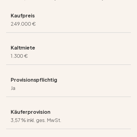
oder zur Vereinbarung Ihres individuellen
Kaufpreis
Besichtigungstermins.
249.000 €
Kaltmiete
1.300 €
Provisionspflichtig
Ja
Käuferprovision
3,57 % inkl. ges. MwSt.