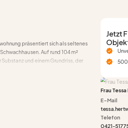
Jetzt 
Objekt
wohnung präsentiert sich als seltenes
Unve
 Schwachhausen. Auf rund 104 m²
 Substanz und einem Grundriss, der
500+
 eine außergewöhnlich komfortable
Frau Tessa
flegten Mehrparteienhauses aus dem Jahr
ert. Der Erstbezug nach Renovierung
E-Mail
tes „wie neu“ Wohngefühl zu genießen –
tessa.her
nen.
Telefon
0421-5177