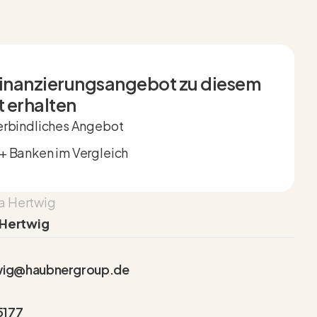
Finanzierungsangebot zu diesem
 erhalten
rbindliches Angebot
 Banken im Vergleich
 Hertwig
twig@haubnergroup.de
5177