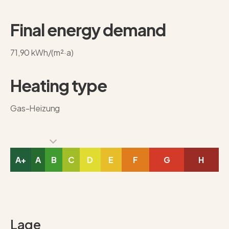
Final energy demand
71,90 kWh/(m²·a)
Heating type
Gas-Heizung
A+
A
B
C
D
E
F
G
H
Lage