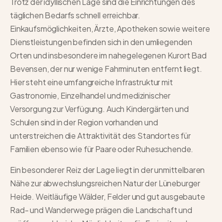
Trotz der idyllischen Lage sind die Einrichtungen des
täglichen Bedarfs schnell erreichbar.
Einkaufsmöglichkeiten, Ärzte, Apotheken sowie weitere
Dienstleistungen befinden sich in den umliegenden
Orten und insbesondere im nahegelegenen Kurort Bad
Bevensen, der nur wenige Fahrminuten entfernt liegt.
Hier steht eine umfangreiche Infrastruktur mit
Gastronomie, Einzelhandel und medizinischer
Versorgung zur Verfügung. Auch Kindergärten und
Schulen sind in der Region vorhanden und
unterstreichen die Attraktivität des Standortes für
Familien ebenso wie für Paare oder Ruhesuchende.
Ein besonderer Reiz der Lage liegt in der unmittelbaren
Nähe zur abwechslungsreichen Natur der Lüneburger
Heide. Weitläufige Wälder, Felder und gut ausgebaute
Rad- und Wanderwege prägen die Landschaft und