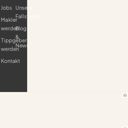
Jobs
Unsere
Fallstudien
Makler
werden
Blog
&
Tippgeber
News
werden
Kontakt