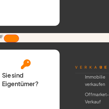
UF
VERKAU
B
Sie sind
Immobilie
Eigentümer?
verkaufen
Offmarket-
Verkauf