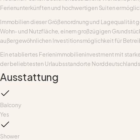
Ferienunterkünften und hochwertigen Suiten ermöglich
Immobilien dieser Größenordnung und Lagequalität gel
Wohn- und Nutzfläche, einem großzügigen Grundstück,
außergewöhnlichen Investitionsmöglichkeit für Betreibe
Ein etabliertes Ferienimmobilieninvestment mit starke
der beliebtesten Urlaubsstandorte Norddeutschlands
Ausstattung
Balcony
Yes
Shower