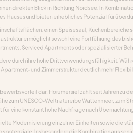
inen direkten Blick in Richtung Nordsee. In Kombinat
des Hauses und bieten erhebliches Potenzial für überd
chaftsflächen, einen Speisesaal, Küchenbereiche sow
struktur ermöglicht sowohl eine Fortführung des bishe
rtments, Serviced Apartments oder spezialisierter B
dere durch ihre hohe Drittverwendungsfähigkeit. Währ
 Apartment- und Zimmerstruktur deutlich mehr Flexibil
bewerbsvorteil dar. Horumersiel zählt seit Jahren zu d
Nähe zum UNESCO-Weltnaturerbe Wattenmeer, zum Stra
gt für eine konstant hohe Nachfrage nach Übernachtun
elte Modernisierung einzelner Einheiten sowie die st
gspotenziale. Insbesondere die Kombination aus seni