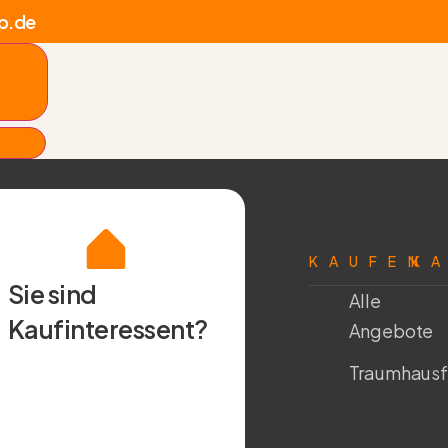
p.de
KAUFEN
K
Sie sind
Alle
Kaufinteressent?
Angebote
Traumhausf