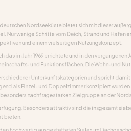
r deutschen Nordseeküste bietet sich mit dieser auße
. Nur wenige Schritte vom Deich, Strand und Hafen ent
spektiven und einem vielseitigen Nutzungskonzept.
ch das im Jahr 1969 errichtete und in den vergangenen
inschafts- und Funktionsflächen. Die Wohn- und Nutz
rschiedener Unterkunftskategorien und spricht damit
end als Einzel- und Doppelzimmer konzipiert wurden. E
r besonders nachfragestarken Zielgruppe an der Nord
rfügung. Besonders attraktiv sind die insgesamt sie
t bieten.
iden hochwertig ausgestatteten Suiten im Dachgeschos