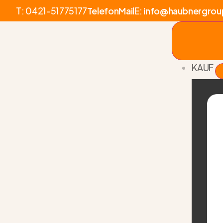
T:
0421-51775177
Telefon
Mail
E:
info@haubnergrou
KAUF