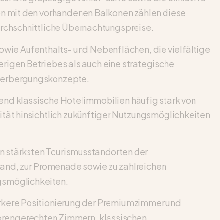
ion mit den vorhandenen Balkonen zählen diese
urchschnittliche Übernachtungspreise.
ie Aufenthalts- und Nebenflächen, die vielfältige
rigen Betriebes als auch eine strategische
eherbergungskonzepte.
end klassische Hotelimmobilien häufig stark von
ität hinsichtlich zukünftiger Nutzungsmöglichkeiten
en stärksten Tourismusstandorten der
nd, zur Promenade sowie zu zahlreichen
gsmöglichkeiten.
ärkere Positionierung der Premiumzimmer und
orengerechten Zimmern, klassischen