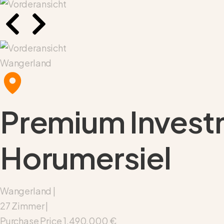
Wangerland
Premium Invest
Horumersiel
Wangerland |
27 Zimmer |
Purchase Price
1.490.000 €