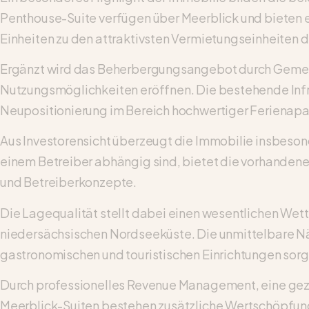
Penthouse-Suite verfügen über Meerblick und bieten e
Einheiten zu den attraktivsten Vermietungseinheiten 
Ergänzt wird das Beherbergungsangebot durch Gemeins
Nutzungsmöglichkeiten eröffnen. Die bestehende Infra
Neupositionierung im Bereich hochwertiger Ferienapa
Aus Investorensicht überzeugt die Immobilie insbeson
einem Betreiber abhängig sind, bietet die vorhandene
und Betreiberkonzepte.
Die Lagequalität stellt dabei einen wesentlichen Wett
niedersächsischen Nordseeküste. Die unmittelbare 
gastronomischen und touristischen Einrichtungen sor
Durch professionelles Revenue Management, eine gezi
Meerblick-Suiten bestehen zusätzliche Wertschöpfun