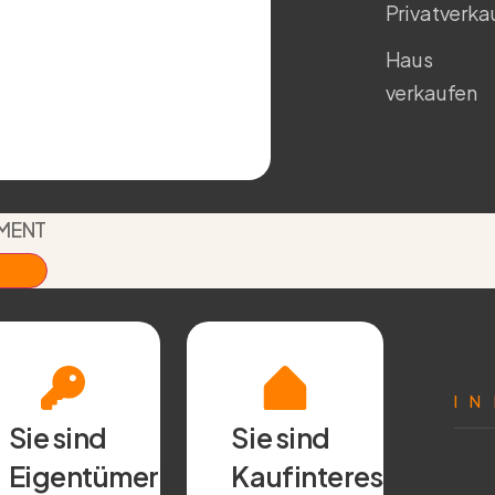
Privatverka
Haus
verkaufen
TMENT
I
Sie sind
Sie sind
Eigentümer?
Kaufinteressent?