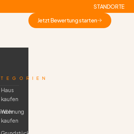
STANDORTE
Jetzt Bewertung starten
Jetzt Bewertung starten
ATEGORIEN
Haus
kaufen
inder
Wohnung
kaufen
Grundstück