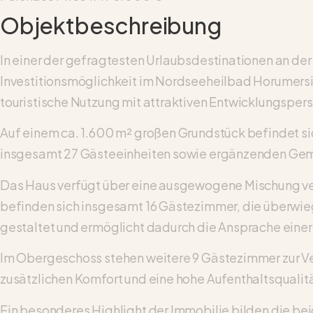
Objektbeschreibung
In einer der gefragtesten Urlaubsdestinationen an de
Investitionsmöglichkeit im Nordseeheilbad Horumersiel
touristische Nutzung mit attraktiven Entwicklungsper
Auf einem ca. 1.600 m² großen Grundstück befindet si
insgesamt 27 Gästeeinheiten sowie ergänzenden Geme
Das Haus verfügt über eine ausgewogene Mischung ve
befinden sich insgesamt 16 Gästezimmer, die überwieg
gestaltet und ermöglicht dadurch die Ansprache eine
Im Obergeschoss stehen weitere 9 Gästezimmer zur Ve
zusätzlichen Komfort und eine hohe Aufenthaltsqualitä
Ein besonderes Highlight der Immobilie bilden die be