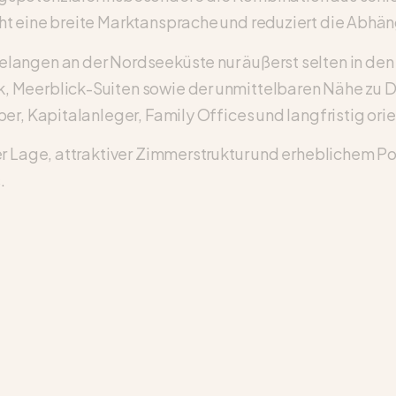
t eine breite Marktansprache und reduziert die Abhän
angen an der Nordseeküste nur äußerst selten in den 
 Meerblick-Suiten sowie der unmittelbaren Nähe zu D
r, Kapitalanleger, Family Offices und langfristig orie
r Lage, attraktiver Zimmerstruktur und erheblichem Po
.