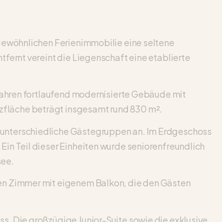
rgewöhnlichen Ferienimmobilie eine seltene
fernt vereint die Liegenschaft eine etablierte
 Jahren fortlaufend modernisierte Gebäude mit
fläche beträgt insgesamt rund 830 m².
 unterschiedliche Gästegruppen an. Im Erdgeschoss
in Teil dieser Einheiten wurde seniorenfreundlich
see.
ben Zimmer mit eigenem Balkon, die den Gästen
s. Die großzügige Junior-Suite sowie die exklusive