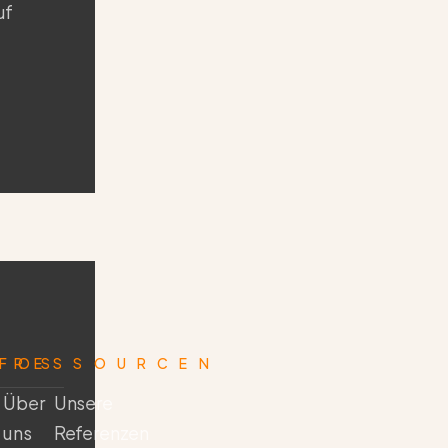
uf
NFOS
RESSOURCEN
Über
Unsere
uns
Referenzen