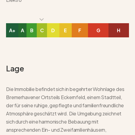
A+
A
B
C
D
E
F
G
H
Lage
Die Immobilie befindet sich in begehrter Wohnlage des
Bremerhavener Ortsteils Eckernfeld, einem Stadtteil,
der für seine ruhige, gepflegte und familienfreundliche
Atmosphäre geschätzt wird. Die Umgebung zeichnet
sich durch eine harmonische Bebauung mit
ansprechenden Ein- und Zweifamilienhäusern,