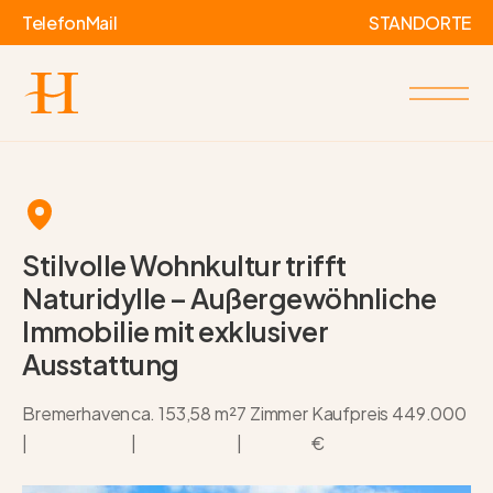
Telefon
Mail
STANDORTE
Stilvolle Wohnkultur trifft
Naturidylle – Außergewöhnliche
Immobilie mit exklusiver
Ausstattung
Bremerhaven
ca. 153,58 m²
7 Zimmer
Kaufpreis
449.000
|
|
|
€