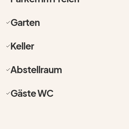
Besonders hervorzuheben ist der trockene Keller, der
durch sein angenehmes Raumklima nahezu
Wohnraumqualität bietet. Zu den zahlreichen weiteren
Garten
Ausstattungsmerkmalen zählen eine großzügige
Doppelgarage mit komfortabler Zufahrt, ein gefliestes
Gartenhaus, ein separater Geräteschuppen, eine
Keller
moderne Alarmanlage mit Alarmbeleuchtung,
hochwertige und zeitlos elegante Mahagoni-Türrahmen
und Treppenelemente sowie eine Fußbodenheizung im
Abstellraum
Erdgeschoss, während das Obergeschoss über
Heizkörper beheizt wird. Für eine hohe Energieeffizienz
sorgt die im Jahr 2025 installierte moderne
Gäste WC
Wärmepumpe. Eine durchdachte Drainage sowie eine
zuverlässige Abwassersteuerung unterstreichen die
technische Qualität dieser Immobilie. Die einzigartige
Kombination aus exklusivem Wohnkomfort,
großzügigem Raumangebot, traumhaftem Garten und