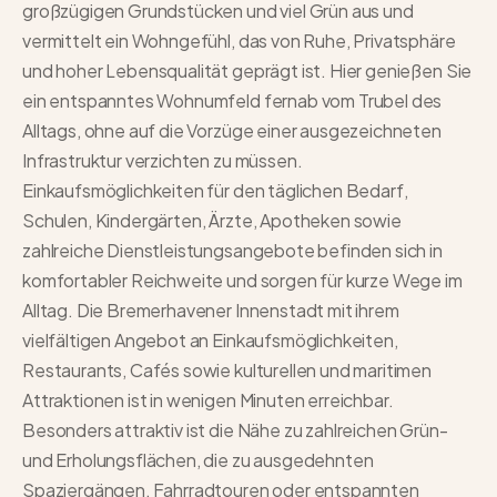
großzügigen Grundstücken und viel Grün aus und
vermittelt ein Wohngefühl, das von Ruhe, Privatsphäre
und hoher Lebensqualität geprägt ist. Hier genießen Sie
ein entspanntes Wohnumfeld fernab vom Trubel des
Alltags, ohne auf die Vorzüge einer ausgezeichneten
Infrastruktur verzichten zu müssen.
Einkaufsmöglichkeiten für den täglichen Bedarf,
Schulen, Kindergärten, Ärzte, Apotheken sowie
zahlreiche Dienstleistungsangebote befinden sich in
komfortabler Reichweite und sorgen für kurze Wege im
Alltag. Die Bremerhavener Innenstadt mit ihrem
vielfältigen Angebot an Einkaufsmöglichkeiten,
Restaurants, Cafés sowie kulturellen und maritimen
Attraktionen ist in wenigen Minuten erreichbar.
Besonders attraktiv ist die Nähe zu zahlreichen Grün-
und Erholungsflächen, die zu ausgedehnten
Spaziergängen, Fahrradtouren oder entspannten