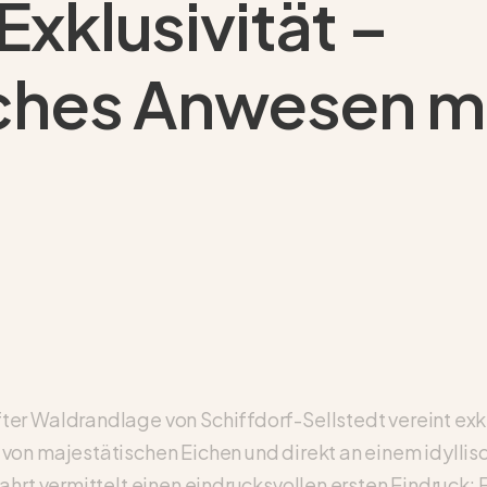
 Exklusivität –
ches Anwesen m
er Waldrandlage von Schiffdorf-Sellstedt vereint exk
von majestätischen Eichen und direkt an einem idylli
ahrt vermittelt einen eindrucksvollen ersten Eindruck: