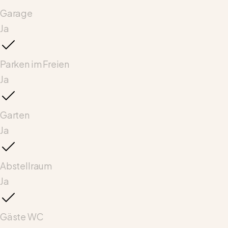
Garage
Ja
Parken im Freien
Ja
Garten
Ja
Abstellraum
Ja
Gäste WC