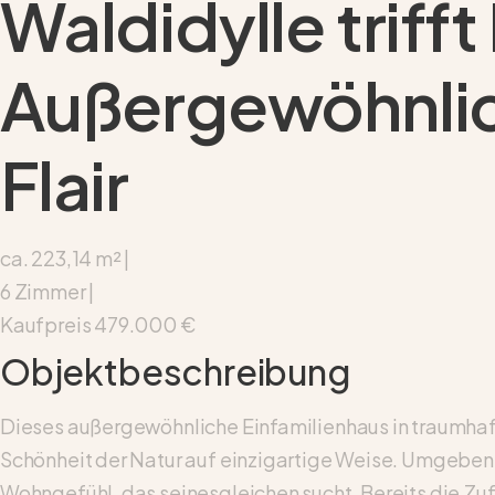
Waldidylle trifft
Außergewöhnli
Flair
ca. 223,14 m² |
6 Zimmer |
Kaufpreis
479.000 €
Objektbeschreibung
Dieses außergewöhnliche Einfamilienhaus in traumhaft
Schönheit der Natur auf einzigartige Weise. Umgeben 
Wohngefühl, das seinesgleichen sucht. Bereits die Zuf