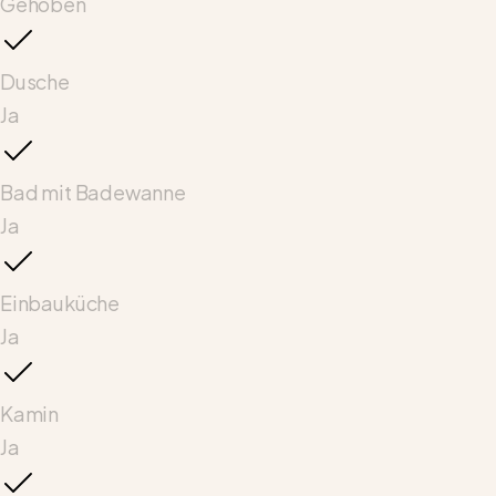
Gehoben
Dusche
Ja
Bad mit Badewanne
Ja
Einbauküche
Ja
Kamin
Ja