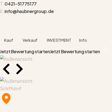
T:
0421-51775177
E:
info@haubnergroup.de
Kauf
Verkauf
INVESTMENT
Info
Jetzt Bewertung starten
Jetzt Bewertung starten
Schiffdorf