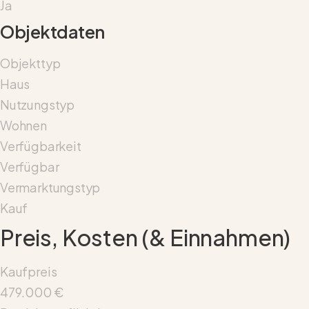
Ja
Objektdaten
Objekttyp
Haus
Nutzungstyp
Wohnen
Verfügbarkeit
Verfügbar
Vermarktungstyp
Kauf
Preis, Kosten (& Einnahmen)
Kaufpreis
479.000 €