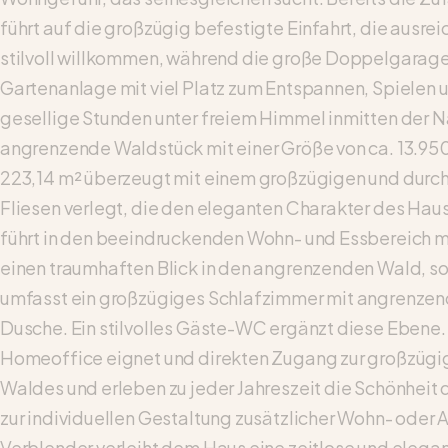
führt auf die großzügig befestigte Einfahrt, die aus
stilvoll willkommen, während die große Doppelgarage 
Gartenanlage mit viel Platz zum Entspannen, Spielen u
gesellige Stunden unter freiem Himmel inmitten der Na
angrenzende Waldstück mit einer Größe von ca. 13.95
223,14 m² überzeugt mit einem großzügigen und durc
Fliesen verlegt, die den eleganten Charakter des Hau
führt in den beeindruckenden Wohn- und Essbereich m
einen traumhaften Blick in den angrenzenden Wald, s
umfasst ein großzügiges Schlafzimmer mit angrenze
Dusche. Ein stilvolles Gäste-WC ergänzt diese Ebene.
Homeoffice eignet und direkten Zugang zur großzügige
Waldes und erleben zu jeder Jahreszeit die Schönheit 
zur individuellen Gestaltung zusätzlicher Wohn- oder 
Verblender verleiht dem Haus eine zeitlose und eleg