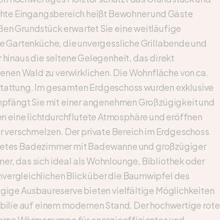
dachte Eingangsbereich heißt Bewohner und Gäste
ßen Grundstück erwartet Sie eine weitläufige
ve Gartenküche, die unvergessliche Grillabende und
 hinaus die seltene Gelegenheit, das direkt
enen Wald zu verwirklichen. Die Wohnfläche von ca.
tattung. Im gesamten Erdgeschoss wurden exklusive
 empfängt Sie mit einer angenehmen Großzügigkeit und
n eine lichtdurchflutete Atmosphäre und eröffnen
 verschmelzen. Der private Bereich im Erdgeschoss
ttetes Badezimmer mit Badewanne und großzügiger
er, das sich ideal als Wohnlounge, Bibliothek oder
nvergleichlichen Blick über die Baumwipfel des
ügige Ausbaureserve bieten vielfältige Möglichkeiten
obilie auf einem modernen Stand. Der hochwertige rote
derne Wärmepumpe für energieeffizientes und