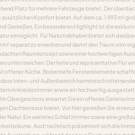
reichend Platz für mehrere Fahrzeuge bietet. Der über
zusätzlichen Komfort bietet. Auf dem ca. 1.993 m² gro
nd Genießen. Ein besonderes Highlight ist die exklusi
tur ermöglicht. Für Naturliebhaber bietet sich darüber
0 m² separat zu erwerben und damit den Traum vom eig
hdachten Raumkonzept sowie einer hochwertigen Auss
ses unterstreichen. Der helle und repräsentative Flur
it offener Küche. Bodentiefe Fensterelemente schaffe
odass Innen- und Außenbereich harmonisch miteinander
ndem Ankleidezimmer sowie ein hochwertig ausgesta
 Im Obergeschoss erwartet Sie ein offenes Galeriezimm
n Dachterrasse bietet. Von hier genießen Sie einen u
der Natur. Ein weiteres Schlafzimmer sowie eine großz
Arbeitsräume. Auch technisch präsentiert sich die Imm
ante Ausstrahlung, während das neue Dach und die mo