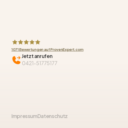
1071
Bewertungen auf ProvenExpert.com
Jetzt anrufen
HAUBNER GROUP Immobilien GmbH
0421-51775177
Impressum
Datenschutz