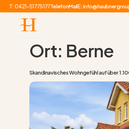
T:
0421-51775177
Telefon
Mail
E:
info@haubnergrou
Ort:
Berne
Skandinavisches Wohngefühl auf über 1.1