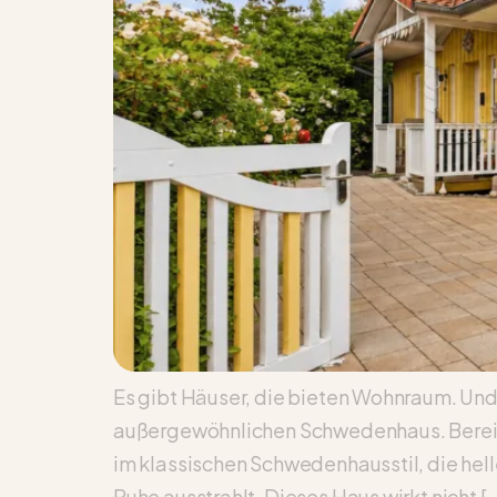
Es gibt Häuser, die bieten Wohnraum. Und 
außergewöhnlichen Schwedenhaus. Bereits
im klassischen Schwedenhausstil, die hel
Ruhe ausstrahlt. Dieses Haus wirkt nicht [