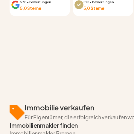
570+ Bewertungen
828+ Bewertungen
5,0 Sterne
5,0 Sterne
Immobilie verkaufen
Für Eigentümer, die erfolgreich verkaufen w
Immobilienmakler finden
Immobilienmakler Bremen