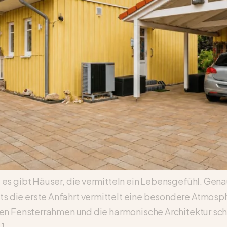
es gibt Häuser, die vermitteln ein Lebensgefühl. Gena
 die erste Anfahrt vermittelt eine besondere Atmosph
len Fensterrahmen und die harmonische Architektur sch
…]