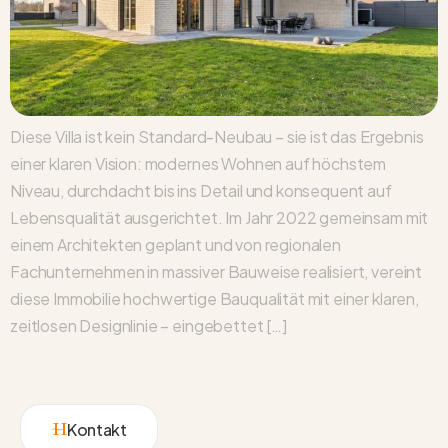
Diese Villa ist kein Standard-Neubau – sie ist das Ergebnis
einer klaren Vision: modernes Wohnen auf höchstem
Niveau, durchdacht bis ins Detail und konsequent auf
Lebensqualität ausgerichtet. Im Jahr 2022 gemeinsam mit
einem Architekten geplant und von regionalen
Fachunternehmen in massiver Bauweise realisiert, vereint
diese Immobilie hochwertige Bauqualität mit einer klaren,
zeitlosen Designlinie – eingebettet […]
Kontakt