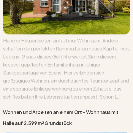
Manche Häuser bieten einfach nur Wohnraum. Andere
schaffen den perfekten Rahmen für ein neues Kapitel Ihres
Lebens. Genau dieses Gefühl erwartet Sie in diesem
liebevoll gepflegten Einfamilienhaus in ruhiger
Sackgassenlage von Esens. Hier verbinden sich
großzügiges Wohnen, ein durchdachtes Raumkonzept und
eine separate Einliegerwohnung zu einem Zuhause, das
sich flexibel an Ihre Lebenssituation anpasst. Schon […]
Wohnen und Arbeiten an einem Ort – Wohnhaus mit
Halle auf 2.599 m² Grundstück