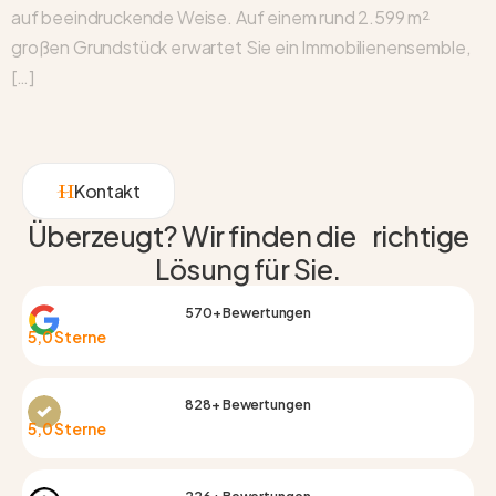
auf beeindruckende Weise. Auf einem rund 2.599 m²
großen Grundstück erwartet Sie ein Immobilienensemble,
[…]
Kontakt
Überzeugt? Wir finden die richtige
Lösung für Sie.
570+ Bewertungen
5,0 Sterne
828+ Bewertungen
5,0 Sterne