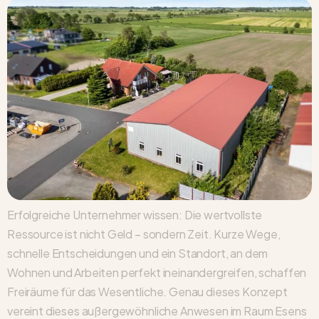
Erfolgreiche Unternehmer wissen: Die wertvollste
Ressource ist nicht Geld – sondern Zeit. Kurze Wege,
schnelle Entscheidungen und ein Standort, an dem
Wohnen und Arbeiten perfekt ineinandergreifen, schaffen
Freiräume für das Wesentliche. Genau dieses Konzept
vereint dieses außergewöhnliche Anwesen im Raum Esens