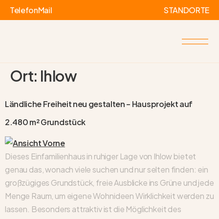
Telefon
Mail
STANDORTE
Ort:
Ihlow
Ländliche Freiheit neu gestalten – Hausprojekt auf
2.480 m² Grundstück
Dieses Einfamilienhaus in ruhiger Lage von Ihlow bietet
genau das, wonach viele suchen und nur selten finden: ein
großzügiges Grundstück, freie Ausblicke ins Grüne und jede
Menge Raum, um eigene Wohnideen Wirklichkeit werden zu
lassen. Besonders attraktiv ist die Möglichkeit des