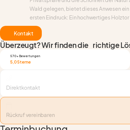
Wald gelegen, bietet dieses Anwesen ein W
ersten Eindruck: Ein hochwertiges Holztor
Kontakt
Überzeugt? Wir finden die richtige Lös
570+ Bewertungen
5,0 Sterne
Direktkontakt
Rückruf vereinbaren
Terminbuchung