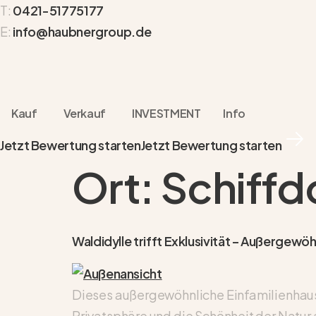
T:
0421-51775177
E:
info@haubnergroup.de
Kauf
Verkauf
INVESTMENT
Info
Jetzt Bewertung starten
Jetzt Bewertung starten
Ort:
Schiffd
Waldidylle trifft Exklusivität – Außergew
Dieses außergewöhnliche Einfamilienhaus 
Privatsphäre und die Schönheit der Natur