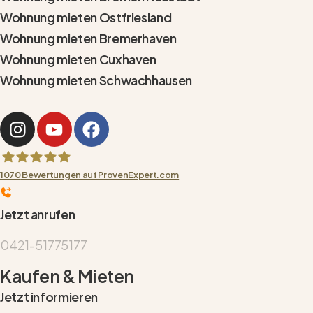
Wohnung mieten Ostfriesland
Wohnung mieten Bremerhaven
Wohnung mieten Cuxhaven
Wohnung mieten Schwachhausen
1070
Bewertungen auf ProvenExpert.com
HAUBNER GROUP Immobilien GmbH
Jetzt anrufen
0421-51775177
Kaufen & Mieten
Jetzt informieren