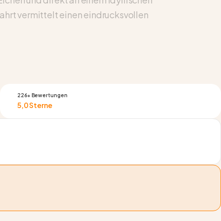
hrt vermittelt einen eindrucksvollen
226+ Bewertungen
5,0 Sterne