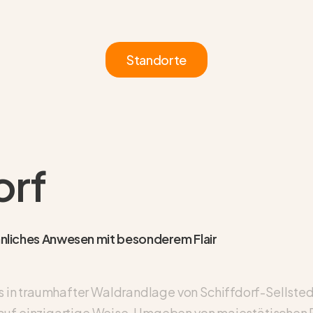
Standorte
orf
öhnliches Anwesen mit besonderem Flair
in traumhafter Waldrandlage von Schiffdorf-Sellsted
 auf einzigartige Weise. Umgeben von majestätischen E