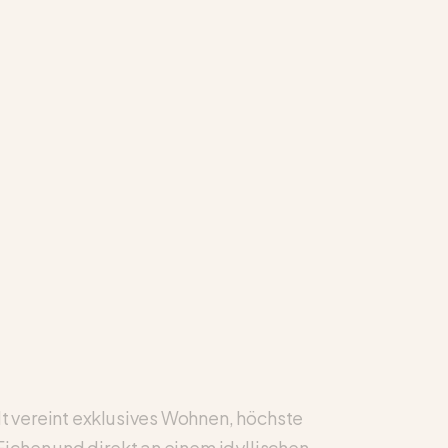
t vereint exklusives Wohnen, höchste
ichen und direkt an einem idyllischen