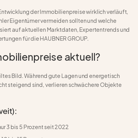
ntwicklung der Immobilienpreise wirklich verläuft,
hler Eigentümer vermeiden sollten und welche
siert auf aktuellen Marktdaten, Expertentrends und
wertungen für die HAUBNER GROUP.
obilienpreise aktuell?
iltes Bild. Während gute Lagen und energetisch
cht steigend sind, verlieren schwächere Objekte
eit):
 3 bis 5 Prozent seit 2022