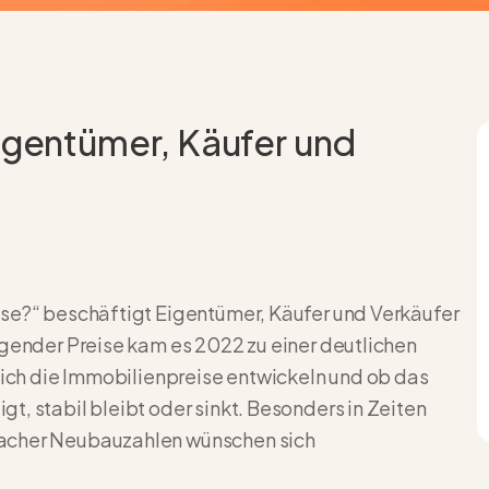
Eigentümer, Käufer und
ise?“ beschäftigt Eigentümer, Käufer und Verkäufer
igender Preise kam es 2022 zu einer deutlichen
 sich die Immobilienpreise entwickeln und ob das
, stabil bleibt oder sinkt. Besonders in Zeiten
wacher Neubauzahlen wünschen sich