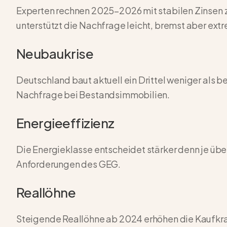
Experten rechnen 2025–2026 mit stabilen Zinsen z
unterstützt die Nachfrage leicht, bremst aber ext
Neubaukrise
Deutschland baut aktuell ein Drittel weniger als be
Nachfrage bei Bestandsimmobilien.
Energieeffizienz
Die Energieklasse entscheidet stärker denn je übe
Anforderungen des GEG.
Reallöhne
Steigende Reallöhne ab 2024 erhöhen die Kaufkra