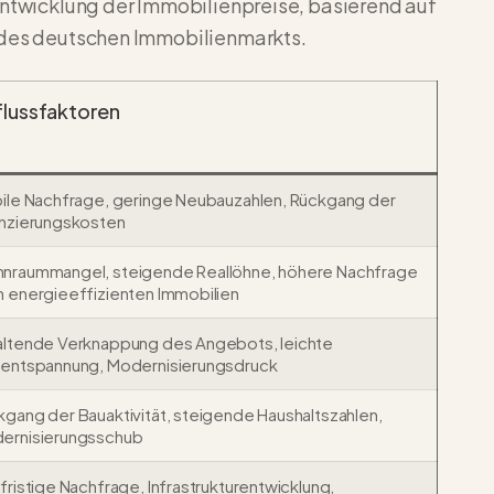
Entwicklung der Immobilienpreise, basierend auf
s des deutschen Immobilienmarkts.
flussfaktoren
bile Nachfrage, geringe Neubauzahlen, Rückgang der
anzierungskosten
nraummangel, steigende Reallöhne, höhere Nachfrage
h energieeffizienten Immobilien
altende Verknappung des Angebots, leichte
sentspannung, Modernisierungsdruck
kgang der Bauaktivität, steigende Haushaltszahlen,
ernisierungsschub
fristige Nachfrage, Infrastrukturentwicklung,