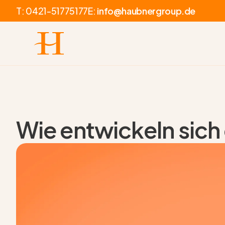
T:
0421-51775177
E:
info@haubnergroup.de
Wie entwickeln sich