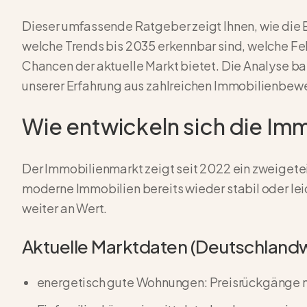
Dieser umfassende Ratgeber zeigt Ihnen, wie die E
welche Trends bis 2035 erkennbar sind, welche Fe
Chancen der aktuelle Markt bietet. Die Analyse ba
unserer Erfahrung aus zahlreichen Immobilienbe
Wie entwickeln sich die Imm
Der Immobilienmarkt zeigt seit 2022 ein zweigete
moderne Immobilien bereits wieder stabil oder lei
weiter an Wert.
Aktuelle Marktdaten (Deutschlandw
energetisch gute Wohnungen: Preisrückgänge nur