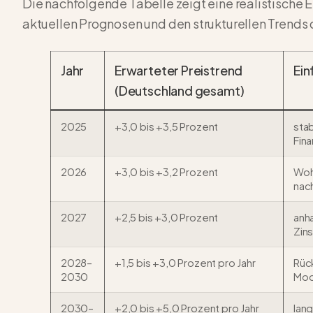
Die nachfolgende Tabelle zeigt eine realistische 
aktuellen Prognosen und den strukturellen Trend
Jahr
Erwarteter Preistrend
Ein
(Deutschland gesamt)
2025
+3,0 bis +3,5 Prozent
sta
Fin
2026
+3,0 bis +3,2 Prozent
Woh
nac
2027
+2,5 bis +3,0 Prozent
anh
Zin
2028–
+1,5 bis +3,0 Prozent pro Jahr
Rüc
2030
Mod
2030–
+2,0 bis +5,0 Prozent pro Jahr
lang