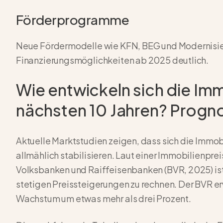
Förderprogramme
Neue Fördermodelle wie KFN, BEG und Modernisie
Finanzierungsmöglichkeiten ab 2025 deutlich.
Wie entwickeln sich die Imm
nächsten 10 Jahren? Prog
Aktuelle Marktstudien zeigen, dass sich die Immo
allmählich stabilisieren. Laut einer Immobilienp
Volksbanken und Raiffeisenbanken (BVR, 2025) is
stetigen Preissteigerungen zu rechnen. Der BVR erw
Wachstum um etwas mehr als drei Prozent.