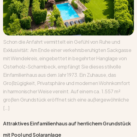
Schon die Anfahrt vermittelt ein Gefühl von Ruhe und
Exklusivität: Am Ende einer verkehrsberuhigten Sackgasse
mit Wendekreis, eingebettet in begehrter Hanglage von
Osterholz-Scharmbeck, empfängt Sie dieses stilvolle
Einfamilienhaus aus dem Jahr 1973. Ein Zuhause, das
Großzügigkeit, Privatsphäre und modernen Wohnkomfort
in harmonischer Weise vereint. Auf einem ca. 1.557 m²
großen Grundstück eröffnet sich eine außergewöhnliche
[…]
Attraktives Einfamilienhaus auf herrlichem Grundstück
mit Pool und Solaranlage