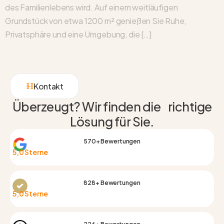
des Familienlebens wird. Auf einem weitläufigen
Grundstück von etwa 1200 m² genießen Sie Ruhe,
Privatsphäre und eine Umgebung, die […]
Kontakt
Überzeugt? Wir finden die richtige
Lösung für Sie.
570+ Bewertungen
5,0 Sterne
828+ Bewertungen
5,0 Sterne