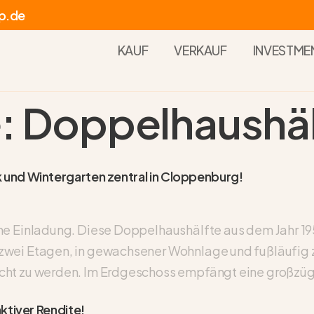
p.de
KAUF
VERKAUF
INVESTME
:
Doppelhaushäl
und Wintergarten zentral in Cloppenburg!
ne Einladung. Diese Doppelhaushälfte aus dem Jahr 1951
zwei Etagen, in gewachsener Wohnlage und fußläufig z
cht zu werden. Im Erdgeschoss empfängt eine großzügi
ktiver Rendite!