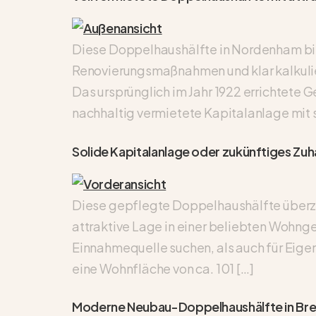
Diese Doppelhaushälfte in Nordenham bi
Renovierungsmaßnahmen und klar kalkulier
Das ursprünglich im Jahr 1922 errichtete 
nachhaltig vermietete Kapitalanlage mit s
Solide Kapitalanlage oder zukünftiges Zuh
Diese gepflegte Doppelhaushälfte überze
attraktive Lage in einer beliebten Wohnge
Einnahmequelle suchen, als auch für Eige
eine Wohnfläche von ca. 101 […]
Moderne Neubau-Doppelhaushälfte in Br