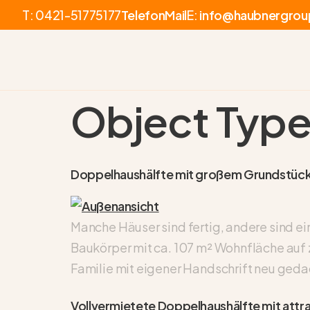
T:
0421-51775177
Telefon
Mail
E:
info@haubnergrou
Object Type
Doppelhaushälfte mit großem Grundstück 
Manche Häuser sind fertig, andere sind ei
Baukörper mit ca. 107 m² Wohnfläche auf 
Familie mit eigener Handschrift neu geda
Vollvermietete Doppelhaushälfte mit attra