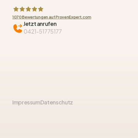
1070
Bewertungen auf ProvenExpert.com
Jetzt anrufen
HAUBNER GROUP Immobilien GmbH
0421-51775177
Impressum
Datenschutz