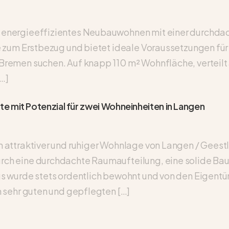
 energieeffizientes Neubauwohnen mit einer durchdac
e zum Erstbezug und bietet ideale Voraussetzungen für
remen suchen. Auf knapp 110 m² Wohnfläche, verteilt
[…]
e mit Potenzial für zwei Wohneinheiten in Langen
 attraktiver und ruhiger Wohnlage von Langen / Geestl
ch eine durchdachte Raumaufteilung, eine solide Bau
us wurde stets ordentlich bewohnt und von den Eigent
m sehr guten und gepflegten […]