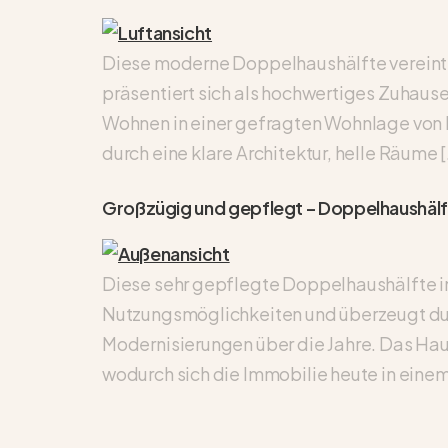
Diese moderne Doppelhaushälfte vereint
präsentiert sich als hochwertiges Zuhaus
Wohnen in einer gefragten Wohnlage von B
durch eine klare Architektur, helle Räume 
Großzügig und gepflegt – Doppelhaushälft
Diese sehr gepflegte Doppelhaushälfte in
Nutzungsmöglichkeiten und überzeugt dur
Modernisierungen über die Jahre. Das Ha
wodurch sich die Immobilie heute in eine