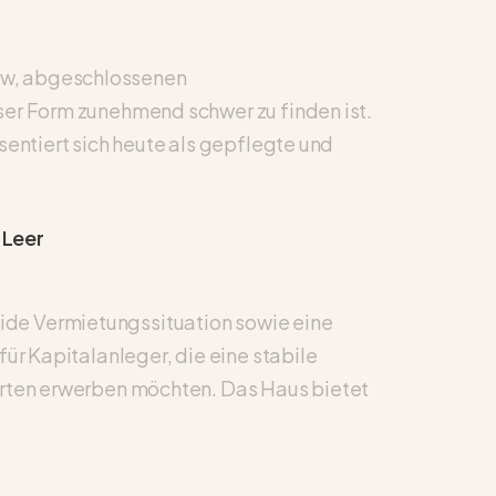
ow, abgeschlossenen
ser Form zunehmend schwer zu finden ist.
sentiert sich heute als gepflegte und
 Leer
ide Vermietungssituation sowie eine
ür Kapitalanleger, die eine stabile
Garten erwerben möchten. Das Haus bietet