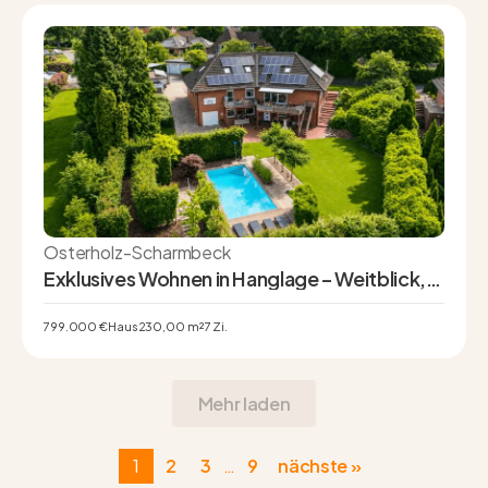
Osterholz-Scharmbeck
Exklusives Wohnen in Hanglage – Weitblick,
Pool und Privatsphäre auf höchstem Niveau
799.000 €
Haus
230,00 m²
7 Zi.
Mehr laden
1
2
3
9
nächste »
…