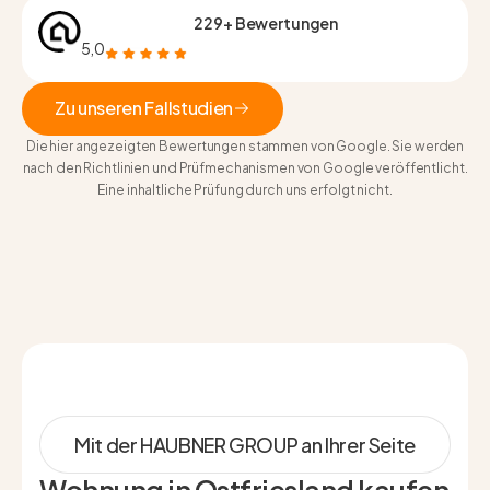
229+ Bewertungen
5,0
Zu unseren Fallstudien
Die hier angezeigten Bewertungen stammen von Google. Sie werden
Zu unseren Fallstudien
nach den Richtlinien und Prüfmechanismen von Google veröffentlicht.
Eine inhaltliche Prüfung durch uns erfolgt nicht.
Mit der HAUBNER GROUP an Ihrer Seite
Wohnung in Ostfriesland kaufen