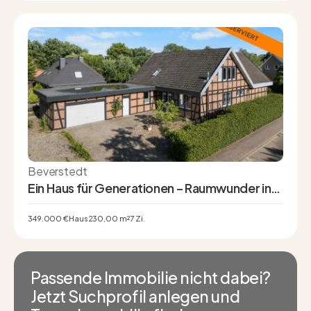
Beverstedt
Ein Haus für Generationen – Raumwunder in
Beverstedt mit Einliegerwohnung und
Vollkeller
349.000 €
Haus
230,00 m²
7 Zi.
Passende Immobilie nicht dabei?
Jetzt Suchprofil anlegen und