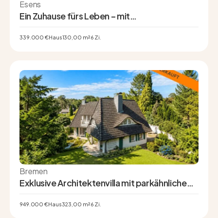
Esens
Ein Zuhause fürs Leben – mit
Einliegerwohnung, Gartenidylle und Platz für
neue Möglichkeiten
339.000 €
Haus
130,00 m²
6 Zi.
Bremen
Exklusive Architektenvilla mit parkähnlichem
Grundstück in Oberneuland
949.000 €
Haus
323,00 m²
6 Zi.