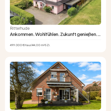
Ritterhude
Ankommen. Wohlfühlen. Zukunft genießen. –
Modernes KfW-40-Familienhaus in ruhiger
Sonnenlage
499.000 €
Haus
144,00 m²
5 Zi.