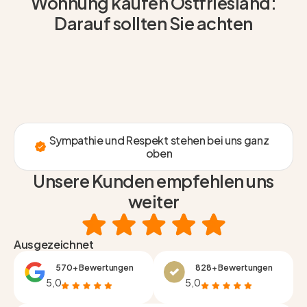
Wohnung kaufen Ostfriesland:
Darauf sollten Sie achten
Sympathie und Respekt stehen bei uns ganz
oben
Unsere Kunden empfehlen uns
weiter
Ausgezeichnet
570+ Bewertungen
828+ Bewertungen
5,0
5,0