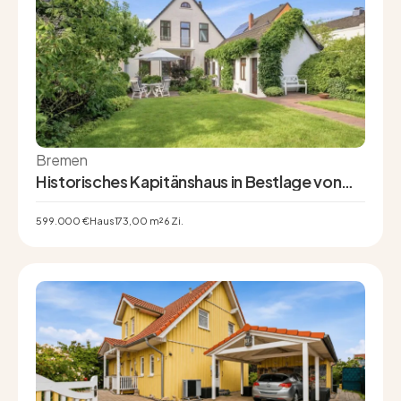
Bremen
Historisches Kapitänshaus in Bestlage von
Vegesack – Zeitlose Eleganz trifft exklusiven
Wohnkomfort
599.000 €
Haus
173,00 m²
6 Zi.