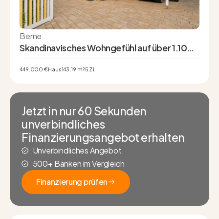
Berne
Skandinavisches Wohngefühl auf über 1.100
m² Grundstück – modernes Schwedenhaus
mit Energieklasse A+
449.000 €
Haus
143,19 m²
5 Zi.
Jetzt in nur 60 Sekunden
unverbindliches
Finanzierungsangebot erhalten
Unverbindliches Angebot
500+ Banken im Vergleich
Finanzierung prüfen
Finanzierung prüfen