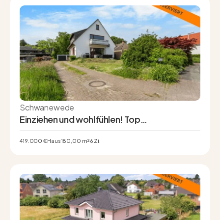
Schwanewede
Einziehen und wohlfühlen! Top
Modernisiertes 1–2 Familienhaus mit Vollkeller
& zwei Garagen
419.000 €
Haus
180,00 m²
6 Zi.