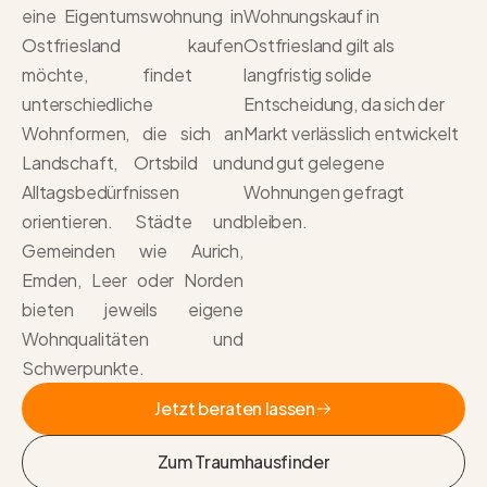
eine
Eigentumswohnung in
Wohnungskauf in
Ostfriesland kaufen
Ostfriesland
gilt als
möchte, findet
langfristig solide
unterschiedliche
Entscheidung, da sich der
Wohnformen, die sich an
Markt verlässlich entwickelt
Landschaft, Ortsbild und
und gut gelegene
Alltagsbedürfnissen
Wohnungen gefragt
orientieren. Städte und
bleiben.
Gemeinden wie Aurich,
Emden, Leer oder Norden
bieten jeweils eigene
Wohnqualitäten und
Schwerpunkte.
Jetzt beraten lassen
Jetzt beraten lassen
Zum Traumhausfinder