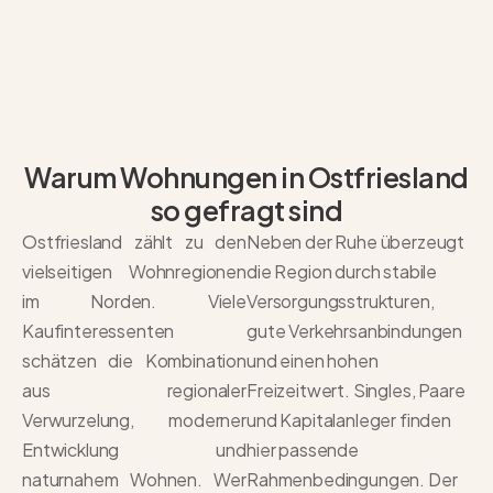
Warum Wohnungen in Ostfriesland
so gefragt sind
Ostfriesland zählt zu den
Neben der Ruhe überzeugt
vielseitigen Wohnregionen
die Region durch stabile
im Norden. Viele
Versorgungsstrukturen,
Kaufinteressenten
gute Verkehrsanbindungen
schätzen die Kombination
und einen hohen
aus regionaler
Freizeitwert. Singles, Paare
Verwurzelung, moderner
und Kapitalanleger finden
Entwicklung und
hier passende
naturnahem Wohnen. Wer
Rahmenbedingungen. Der