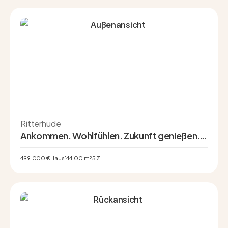
Ritterhude
Ankommen. Wohlfühlen. Zukunft genießen. –
Modernes KfW-40-Familienhaus in ruhiger
Sonnenlage
499.000 €
Haus
144,00 m²
5 Zi.