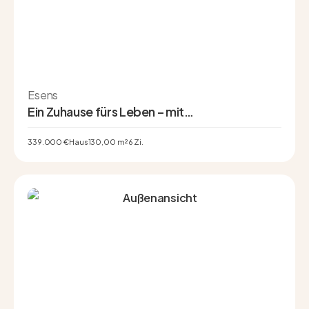
Esens
Ein Zuhause fürs Leben – mit
Einliegerwohnung, Gartenidylle und Platz für
neue Möglichkeiten
339.000 €
Haus
130,00 m²
6 Zi.