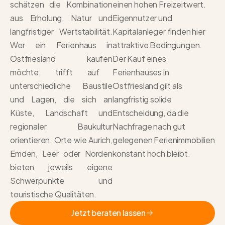
schätzen die Kombination
einen hohen Freizeitwert.
aus Erholung, Natur und
Eigennutzer und
langfristiger Wertstabilität.
Kapitalanleger finden hier
Wer ein
Ferienhaus in
attraktive Bedingungen.
Ostfriesland kaufen
Der
Kauf eines
möchte, trifft auf
Ferienhauses in
unterschiedliche Baustile
Ostfriesland
gilt als
und Lagen, die sich an
langfristig solide
Küste, Landschaft und
Entscheidung, da die
regionaler Baukultur
Nachfrage nach gut
orientieren. Orte wie Aurich,
gelegenen Ferienimmobilien
Emden, Leer oder Norden
konstant hoch bleibt.
bieten jeweils eigene
Schwerpunkte und
touristische Qualitäten.
Jetzt beraten lassen