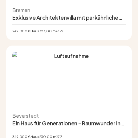
Bremen
Exklusive Architektenvilla mit parkähnlichem
Grundstück in Oberneuland
949.000 €
Haus
323,00 m²
6 Zi.
Beverstedt
Ein Haus für Generationen – Raumwunder in
Beverstedt mit Einliegerwohnung und
Vollkeller
349.000 €
Haus
230,00 m²
7 Zi.