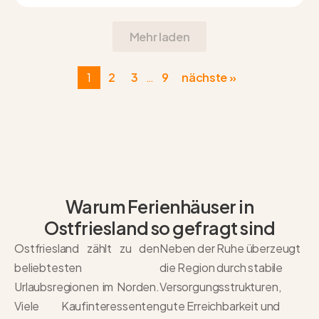
Mehr laden
1
2
3
9
nächste »
…
Warum Ferienhäuser in
Ostfriesland so gefragt sind
Ostfriesland zählt zu den
Neben der Ruhe überzeugt
beliebtesten
die Region durch stabile
Urlaubsregionen im Norden.
Versorgungsstrukturen,
Viele Kaufinteressenten
gute Erreichbarkeit und