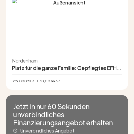
Nordenham
Platz für die ganze Familie: Gepflegtes EFH
mit 6 Zimmern, 2 Bädern & Doppelcarport in
Nordenham
329.000 €
Haus
130,00 m²
6 Zi.
Jetzt in nur 60 Sekunden
unverbindliches
Finanzierungsangebot erhalten
Unverbindliches Angebot