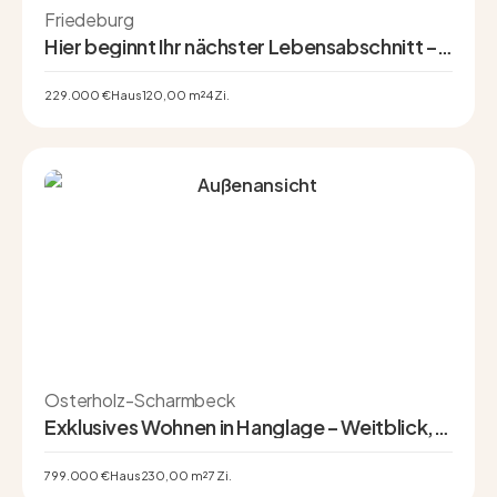
Friedeburg
Hier beginnt Ihr nächster Lebensabschnitt –
Einfamilienhaus in Friedeburg
229.000 €
Haus
120,00 m²
4 Zi.
Osterholz-Scharmbeck
Exklusives Wohnen in Hanglage – Weitblick,
Pool und Privatsphäre auf höchstem Niveau
799.000 €
Haus
230,00 m²
7 Zi.