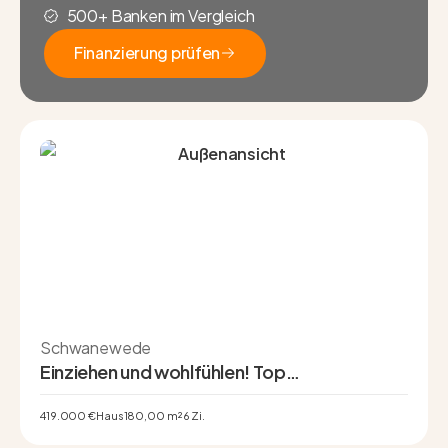
500+ Banken im Vergleich
Finanzierung prüfen
Finanzierung prüfen
Schwanewede
Einziehen und wohlfühlen! Top
Modernisiertes 1–2 Familienhaus mit Vollkeller
& zwei Garagen
419.000 €
Haus
180,00 m²
6 Zi.