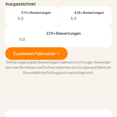
Ausgezeichnet
570+ Bewertungen
828+ Bewertungen
5,0
5,0
229+ Bewertungen
5,0
Zu unseren Fallstudien
Die hier angezeigten Bewertungen stammen von Google. Sie werden
Zu unseren Fallstudien
nach den Richtlinien und Prüfmechanismen von Google veröffentlicht.
Eine inhaltliche Prüfung durch uns erfolgt nicht.