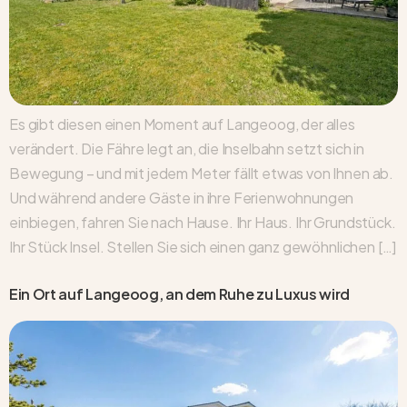
Es gibt diesen einen Moment auf Langeoog, der alles
verändert. Die Fähre legt an, die Inselbahn setzt sich in
Bewegung – und mit jedem Meter fällt etwas von Ihnen ab.
Und während andere Gäste in ihre Ferienwohnungen
einbiegen, fahren Sie nach Hause. Ihr Haus. Ihr Grundstück.
Ihr Stück Insel. Stellen Sie sich einen ganz gewöhnlichen […]
Ein Ort auf Langeoog, an dem Ruhe zu Luxus wird