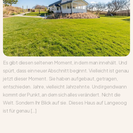
Es gibt diesen seltenen Moment, in dem man innehält. Und
spürt, dass ein neuer Abschnitt beginnt. Vielleicht ist genau
jetzt dieser Moment. Sie haben aufgebaut, getragen,
entschieden. Jahre, vielleicht Jahrzehnte. Und irgendwann
kommt der Punkt, an dem sich alles verändert. Nicht die
Welt. Sondern Ihr Blick auf sie. Dieses Haus auf Langeoog
ist für genau […]