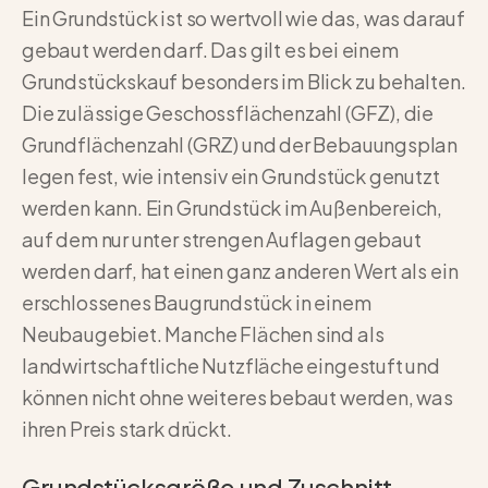
Ein Grundstück ist so wertvoll wie das, was darauf
gebaut werden darf. Das gilt es bei einem
Grundstückskauf besonders im Blick zu behalten.
Die zulässige Geschossflächenzahl (GFZ), die
Grundflächenzahl (GRZ) und der Bebauungsplan
legen fest, wie intensiv ein Grundstück genutzt
werden kann. Ein Grundstück im Außenbereich,
auf dem nur unter strengen Auflagen gebaut
werden darf, hat einen ganz anderen Wert als ein
erschlossenes Baugrundstück in einem
Neubaugebiet. Manche Flächen sind als
landwirtschaftliche Nutzfläche eingestuft und
können nicht ohne weiteres bebaut werden, was
ihren Preis stark drückt.
Grundstücksgröße und Zuschnitt