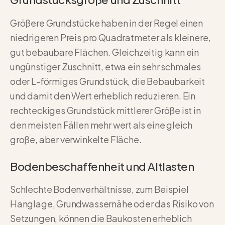
Größere Grundstücke haben in der Regel einen
niedrigeren Preis pro Quadratmeter als kleinere,
gut bebaubare Flächen. Gleichzeitig kann ein
ungünstiger Zuschnitt, etwa ein sehr schmales
oder L-förmiges Grundstück, die Bebaubarkeit
und damit den Wert erheblich reduzieren. Ein
rechteckiges Grundstück mittlerer Größe ist in
den meisten Fällen mehr wert als eine gleich
große, aber verwinkelte Fläche.
Bodenbeschaffenheit und Altlasten
Schlechte Bodenverhältnisse, zum Beispiel
Hanglage, Grundwassernähe oder das Risiko von
Setzungen, können die Baukosten erheblich