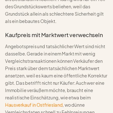
des Grundstückswerts beliehen, weil das
Grundstück allein als schlechtere Sicherheit gilt
als ein bebautes Objekt.
Kaufpreis mit Marktwert verwechseln
Angebotspreis und tatsächlicher Wert sind nicht
dasselbe. Gerade in einem Markt mit wenig
Vergleichstransaktionen können Verkäufer den
Preis stark über dem tatsächlichen Marktwert
ansetzen, weil es kaum eine öffentliche Korrektur
gibt. Das betrifft nicht nur Käufer: Auch wer eine
Immobilie veräußern möchte, braucht eine
realistische Einschätzung, wie etwa beim
Hausverkauf in Ostfriesland
, wo dünne
Vergleichsdaten schnell zu Fehlpreisungen