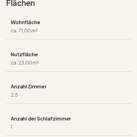
Flächen
persönlichen Besichtigung und entdecken Sie das
Potenzial dieser besonderen Immobilie. Wir freuen uns
Wohnfläche
auf Ihre Anfrage.
ca. 71,00 m²
Nutzfläche
ca. 23,00 m²
Anzahl Zimmer
2,5
Anzahl der Schlafzimmer
1