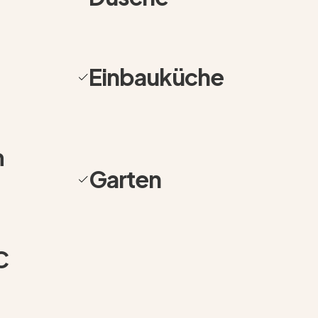
Wohnbereich mit direktem Zugang zur
Einbauküche
gen für ein angenehmes Wohngefühl und
ß an Privatsphäre und schafft gemeinsam
e. Hier entstehen ideale Bedingungen für
nde Kinder oder einfach ruhige Stunden
m
Garten
bare Zimmer, die sich ideal als Schlaf,
Familien mit mehreren Kindern oder Käufer
ion aus Wohnfläche, Funktionalität und
C
en zusätzlich für Komfort im Alltag und
aktiv.
stück mit 1.297 m² Fläche. In Kombination