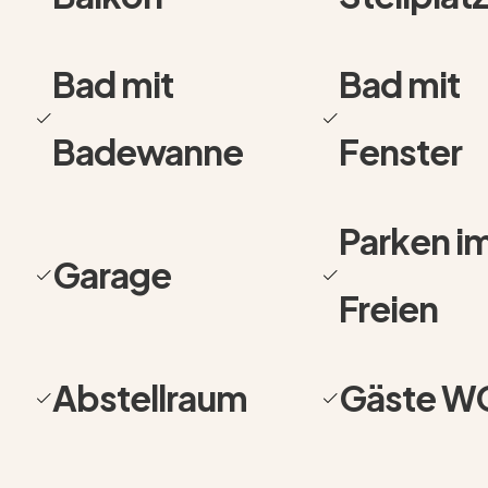
Einliegerwohnung oder gewerbliche Nutzung.
Bad mit
Bad mit
Das Herzstück des Hauses bildet der großzügige 
weitläufigen Terrasse. Große Fensterflächen sor
Badewanne
Fenster
viel Tageslicht. Die Terrasse bietet ein hohes Ma
mit dem großen Garten eine entspannte Atmosphär
entspannte Sommerabende, Familienfeiern, spiele
Parken i
im Grünen.
Garage
Die Immobilie verfügt über zahlreiche flexibel nutz
Freien
Kinder, Gäste oder Arbeitszimmer eignen. Gerade 
mit Platzbedarf finden hier eine seltene Kombinat
Abstellraum
Gäste W
Entwicklungsmöglichkeiten. Zwei Badezimmer sorg
machen die Immobilie auch langfristig äußerst attr
Besonders hervorzuheben ist das großzügige Grund