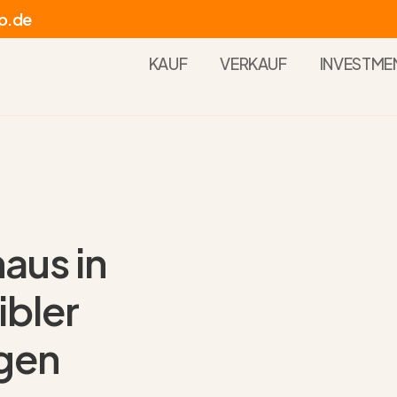
p.de
KAUF
VERKAUF
INVESTME
aus in
ibler
gen