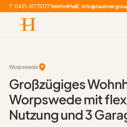
T:
0421-51775177
Telefon
Mail
E:
info@haubnergrou
Worpswede
Großzügiges Wohnh
Worpswede mit flex
Nutzung und 3 Gara