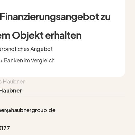
t Finanzierungsangebot zu
em Objekt erhalten
rbindliches Angebot
 Banken im Vergleich
 Haubner
bner@haubnergroup.de
5177