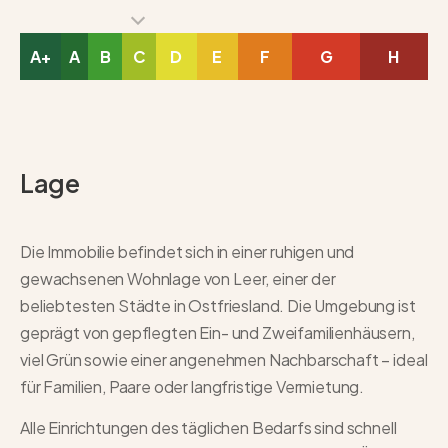
A+
A
B
C
D
E
F
G
H
Lage
Die Immobilie befindet sich in einer ruhigen und
gewachsenen Wohnlage von Leer, einer der
beliebtesten Städte in Ostfriesland. Die Umgebung ist
geprägt von gepflegten Ein- und Zweifamilienhäusern,
viel Grün sowie einer angenehmen Nachbarschaft – ideal
für Familien, Paare oder langfristige Vermietung.
Alle Einrichtungen des täglichen Bedarfs sind schnell