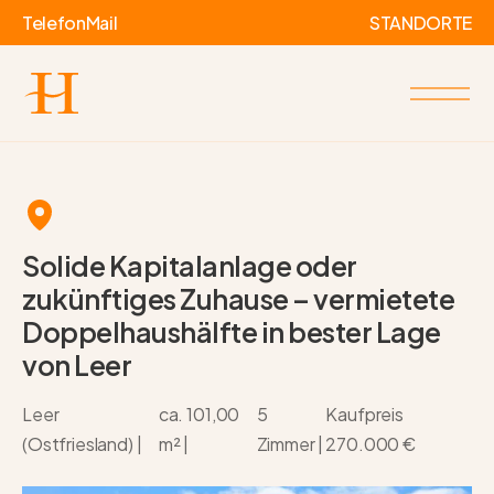
Telefon
Mail
STANDORTE
Solide Kapitalanlage oder
zukünftiges Zuhause – vermietete
Doppelhaushälfte in bester Lage
von Leer
Leer
ca. 101,00
5
Kaufpreis
(Ostfriesland) |
m² |
Zimmer |
270.000 €