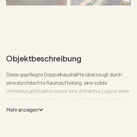
Objektbeschreibung
Diese gepflegte Doppelhaushälfte überzeugt durch
eine durchdachte Raumaufteilung, eine solide
Vermietungssituation sowie eine attraktive Lage in einer
beliebten Wohngegend von Leer. Die Immobilie eignet
sich ideal sowohl für Kapitalanleger, die eine stabile
Mehr anzeigen
Einnahmequelle suchen, als auch für Eigennutzer, die
perspektivisch ein eigenes Zuhause mit Garten
erwerben möchten.