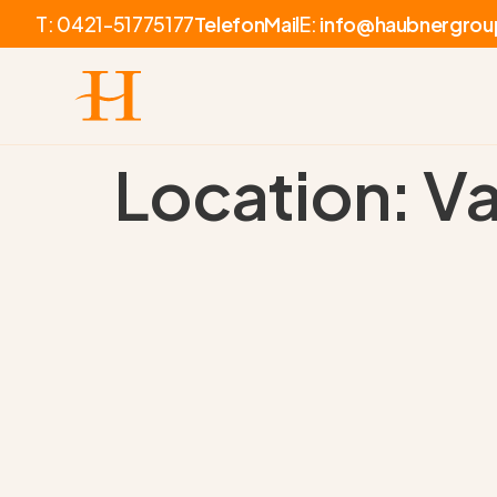
T:
0421-51775177
Telefon
Mail
E:
info@haubnergrou
Location:
Va