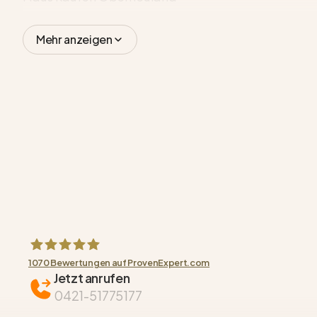
Mehr anzeigen
1070
Bewertungen auf ProvenExpert.com
Jetzt anrufen
HAUBNER GROUP Immobilien GmbH
0421-51775177